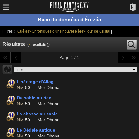
Base de données d'Éorzéa
Filtres : |
Quêtes>Chroniques d'une nouvelle ère>Tour de Cristal
|
Résultats
(
8
résultat(s))
Page 1 / 1
L'héritage d'Allag
Niv.
50
Mor Dhona
Du sable ou rien
Niv.
50
Mor Dhona
La chasse au sable
Niv.
50
Mor Dhona
Le Dédale antique
Niv.
50
Mor Dhona