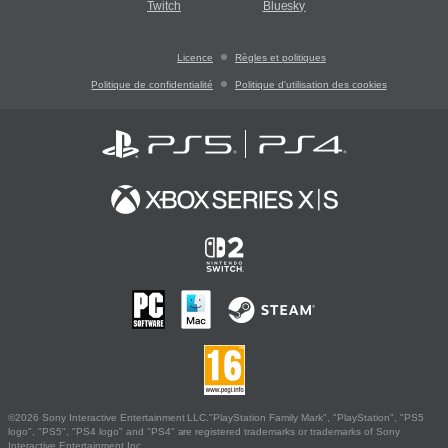
Twitch
Bluesky
Licence
Règles et politiques
Politique de confidentialité
Politique d'utilisation des cookies
©2026 Sony Interactive Entertainment LLC."PlayStation Family Mark", "PlayStation", "PS5
logo", "PS5", "PS4 logo" and "PS4" are registered trademarks or trademarks of Sony
Interactive Entertainment Inc.