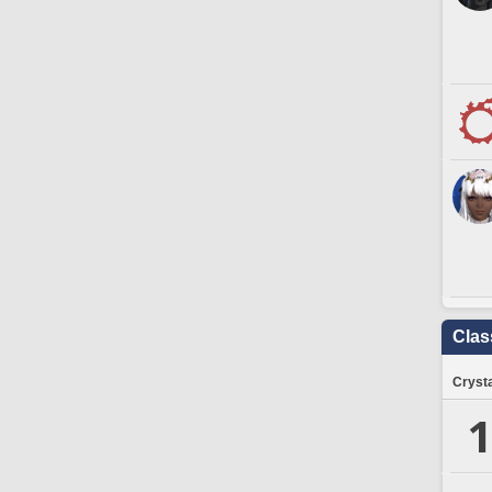
Clas
Crysta
1