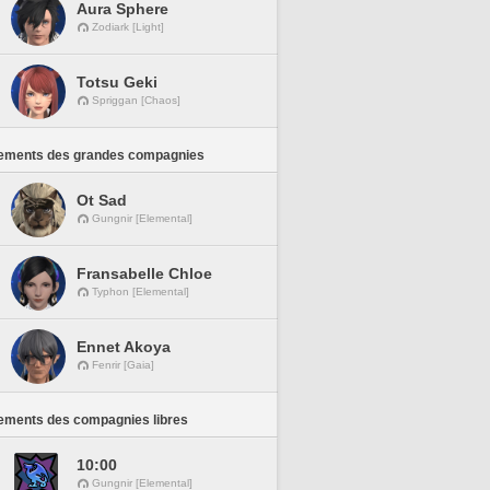
Aura Sphere
Zodiark [Light]
Totsu Geki
Spriggan [Chaos]
ements des grandes compagnies
Ot Sad
Gungnir [Elemental]
Fransabelle Chloe
Typhon [Elemental]
Ennet Akoya
Fenrir [Gaia]
ements des compagnies libres
10:00
Gungnir [Elemental]