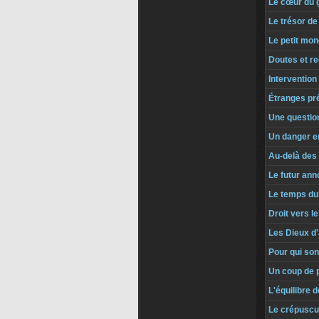
Le cœur du 
Le trésor d
Le petit mo
Doutes et re
Intervention
Étranges pr
Une questio
Un danger e
Au-delà des
Le futur an
Le temps du
Droit vers le
Les Dieux d'
Pour qui son
Un coup de 
L'équilibre d
Le crépuscu