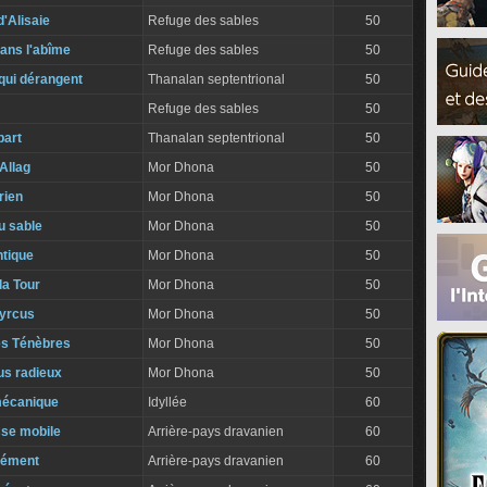
'Alisaie
Refuge des sables
50
ans l'abîme
Refuge des sables
50
qui dérangent
Thanalan septentrional
50
Refuge des sables
50
part
Thanalan septentrional
50
'Allag
Mor Dhona
50
rien
Mor Dhona
50
u sable
Mor Dhona
50
ntique
Mor Dhona
50
la Tour
Mor Dhona
50
Syrcus
Mor Dhona
50
es Ténèbres
Mor Dhona
50
us radieux
Mor Dhona
50
mécanique
Idyllée
60
sse mobile
Arrière-pays dravanien
60
élément
Arrière-pays dravanien
60