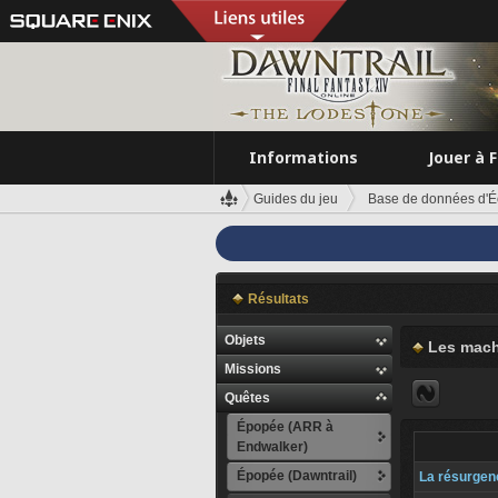
Informations
Jouer à 
Guides du jeu
Base de données d'É
Résultats
Objets
Les mach
Missions
Quêtes
Épopée (ARR à
Endwalker)
Épopée (Dawntrail)
La résurgen