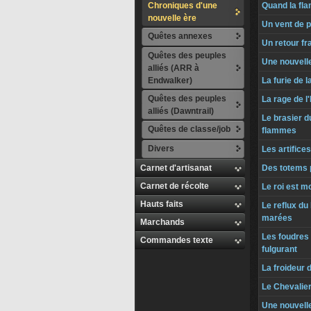
Chroniques d'une
Quand la fl
nouvelle ère
Un vent de 
Quêtes annexes
Un retour f
Quêtes des peuples
Une nouvell
alliés (ARR à
Endwalker)
La furie de 
Quêtes des peuples
La rage de l
alliés (Dawntrail)
Le brasier d
Quêtes de classe/job
flammes
Divers
Les artifice
Carnet d'artisanat
Des totems 
Carnet de récolte
Le roi est mor
Hauts faits
Le reflux d
marées
Marchands
Les foudres
Commandes texte
fulgurant
La froideur 
Le Chevalie
Une nouvel