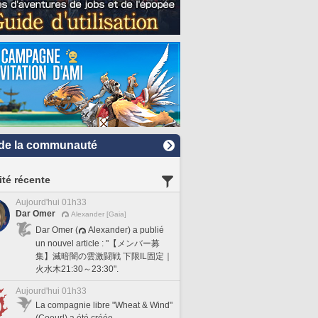
de la communauté
ité récente
Aujourd'hui 01h33
Dar Omer
Alexander [Gaia]
Dar Omer (
Alexander) a publié
un nouvel article : "【メンバー募
集】滅暗闇の雲激闘戦 下限IL固定｜
火水木21:30～23:30".
Aujourd'hui 01h33
La compagnie libre "Wheat & Wind"