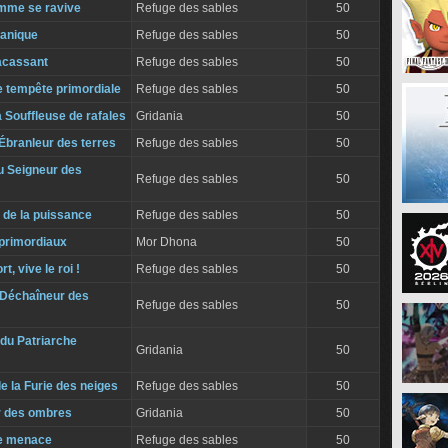
amme se ravive
Refuge des sables
50
panique
Refuge des sables
50
racassant
Refuge des sables
50
e tempête primordiale
Refuge des sables
50
la Souffleuse de rafales
Gridania
50
'Ébranleur des terres
Refuge des sables
50
u Seigneur des
Refuge des sables
50
s de la puissance
Refuge des sables
50
primordiaux
Mor Dhona
50
t, vive le roi !
Refuge des sables
50
u Déchaîneur des
Refuge des sables
50
 du Patriarche
Gridania
50
de la Furie des neiges
Refuge des sables
50
r des ombres
Gridania
50
le menace
Refuge des sables
50