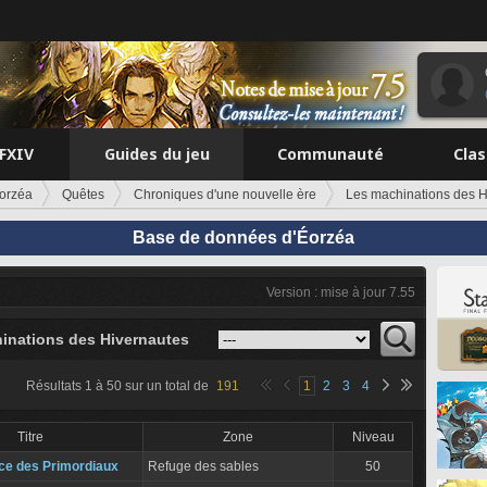
FFXIV
Guides du jeu
Communauté
Cla
orzéa
Quêtes
Chroniques d'une nouvelle ère
Les machinations des H
Base de données d'Éorzéa
Version : mise à jour 7.55
inations des Hivernautes
Résultats
1
à
50
sur un total de
191
1
2
3
4
Titre
Zone
Niveau
ce des Primordiaux
Refuge des sables
50