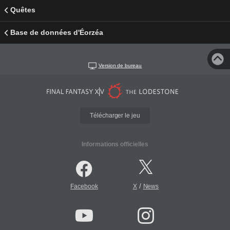
Quêtes
Base de données d'Éorzéa
Version de bureau
Télécharger le jeu
Informations officielles
/
Facebook
X
News