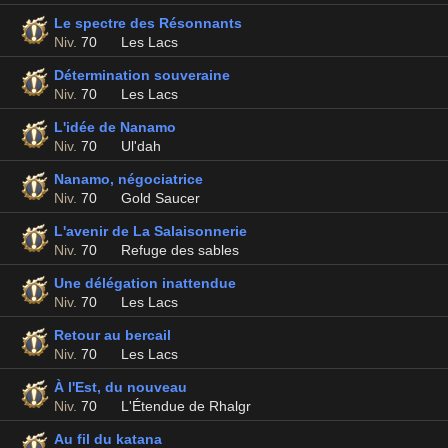
Le spectre des Résonnants
Niv.
70
Les Lacs
Détermination souveraine
Niv.
70
Les Lacs
L'idée de Nanamo
Niv.
70
Ul'dah
Nanamo, négociatrice
Niv.
70
Gold Saucer
L'avenir de La Salaisonnerie
Niv.
70
Refuge des sables
Une délégation inattendue
Niv.
70
Les Lacs
Retour au bercail
Niv.
70
Les Lacs
À l'Est, du nouveau
Niv.
70
L'Étendue de Rhalgr
Au fil du katana