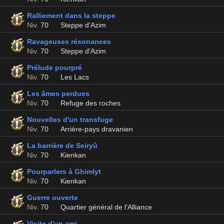
Ralliement dans la steppe
Niv.
70
Steppe d'Azim
Ravageuses résonances
Niv.
70
Steppe d'Azim
Prélude pourpré
Niv.
70
Les Lacs
Les âmes perdues
Niv.
70
Refuge des roches
Nouvelles d'un transfuge
Niv.
70
Arrière-pays dravanien
La barrière de Seiryû
Niv.
70
Kienkan
Pourparlers à Ghimlyt
Niv.
70
Kienkan
Guerre ouverte
Niv.
70
Quartier général de l'Alliance
Visite d'un ami