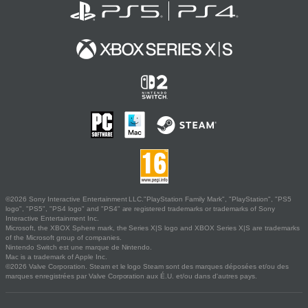
©2026 Sony Interactive Entertainment LLC."PlayStation Family Mark", "PlayStation", "PS5
logo", "PS5", "PS4 logo" and "PS4" are registered trademarks or trademarks of Sony
Interactive Entertainment Inc.
Microsoft, the XBOX Sphere mark, the Series X|S logo and XBOX Series X|S are trademarks
of the Microsoft group of companies.
Nintendo Switch est une marque de Nintendo.
Mac is a trademark of Apple Inc.
©2026 Valve Corporation. Steam et le logo Steam sont des marques déposées et/ou des
marques enregistrées par Valve Corporation aux É.U. et/ou dans d'autres pays.