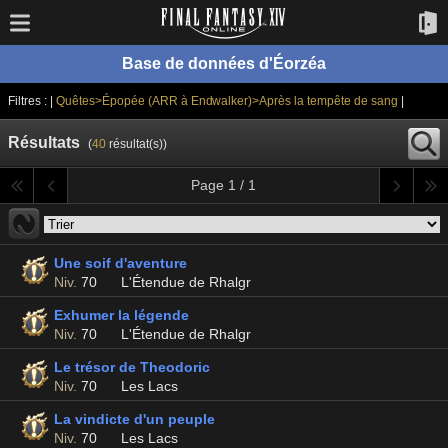
Base de données d'Éorzéa
Filtres : |
Quêtes>Épopée (ARR à Endwalker)>Après la tempête de sang
|
Résultats
(
40
résultat(s))
Page 1 / 1
Une soif d'aventure
Niv.
70
L'Étendue de Rhalgr
Exhumer la légende
Niv.
70
L'Étendue de Rhalgr
Le trésor de Theodoric
Niv.
70
Les Lacs
La vindicte d'un peuple
Niv.
70
Les Lacs