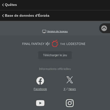
Quêtes
Base de données d'Éorzéa
Version de bureau
Télécharger le jeu
Informations officielles
/
Facebook
X
News