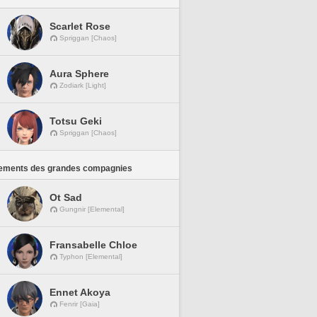
Scarlet Rose
Spriggan [Chaos]
Aura Sphere
Zodiark [Light]
Totsu Geki
Spriggan [Chaos]
ements des grandes compagnies
Ot Sad
Gungnir [Elemental]
Fransabelle Chloe
Typhon [Elemental]
Ennet Akoya
Fenrir [Gaia]