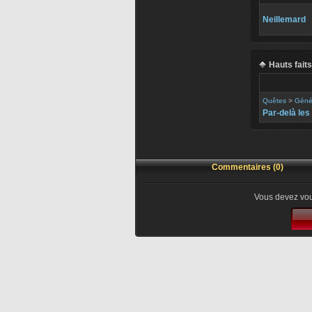
Neillemard
Hauts faits
Quêtes
>
Géné
Par-delà les
Commentaires (0)
Vous devez vou