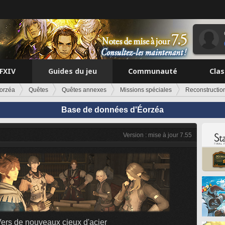
FFXIV
Guides du jeu
Communauté
Cla
orzéa
Quêtes
Quêtes annexes
Missions spéciales
Reconstruction
Base de données d'Éorzéa
Version : mise à jour 7.55
ers de nouveaux cieux d'acier