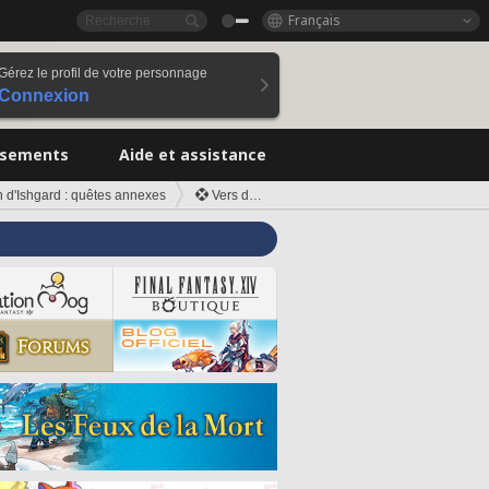
Français
Gérez le profil de votre personnage
Connexion
ssements
Aide et assistance
 d'Ishgard : quêtes annexes
 Vers de nouveaux cieux d'acier