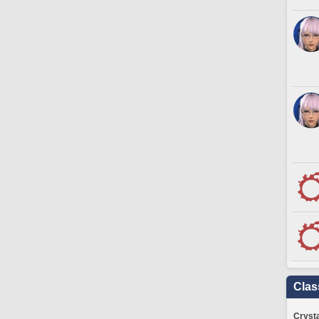
Clas
Crysta