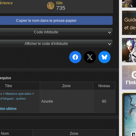
érience
Gils
735
Copier le nom dans le presse-papier
Code infobulle
Afficher le code d'infobulle
equise
Titre
Zone
Niveau
es
>
Missions spéciales
>
d'Ishgard : quêtes
Azurée
80
ion ultime
Nom
Zone