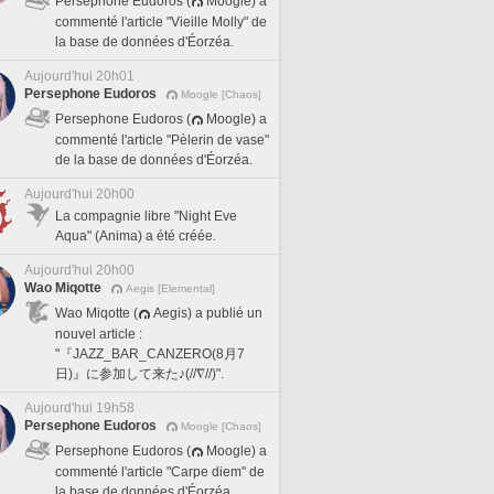
Persephone Eudoros (
Moogle) a
commenté l'article "Vieille Molly" de
la base de données d'Éorzéa.
Aujourd'hui 20h01
Persephone Eudoros
Moogle [Chaos]
Persephone Eudoros (
Moogle) a
commenté l'article "Pèlerin de vase"
de la base de données d'Éorzéa.
Aujourd'hui 20h00
La compagnie libre "Night Eve
Aqua" (Anima) a été créée.
Aujourd'hui 20h00
Wao Miqotte
Aegis [Elemental]
Wao Miqotte (
Aegis) a publié un
nouvel article :
"『JAZZ_BAR_CANZERO(8月7
日)』に参加して来た♪(//∇//)".
Aujourd'hui 19h58
Persephone Eudoros
Moogle [Chaos]
Persephone Eudoros (
Moogle) a
commenté l'article "Carpe diem" de
la base de données d'Éorzéa.