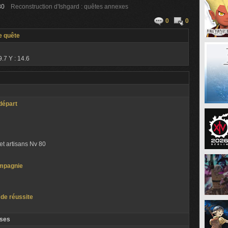
80
Reconstruction d'Ishgard : quêtes annexes
0
0
e quête
9.7 Y : 14.6
départ
et artisans Nv 80
mpagnie
 de réussite
ses