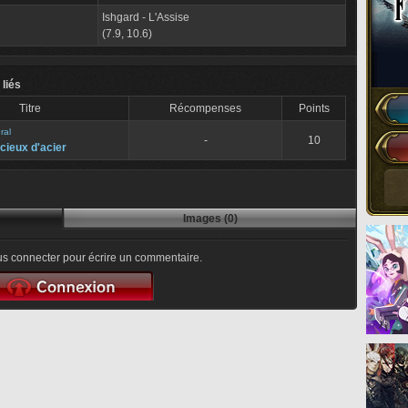
Ishgard - L'Assise
(7.9, 10.6)
 liés
Titre
Récompenses
Points
ral
-
10
 cieux d'acier
Images (0)
s connecter pour écrire un commentaire.