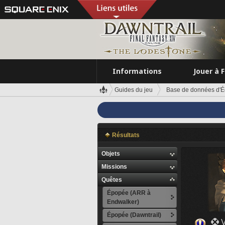
Informations
Jouer à 
Guides du jeu
Base de données d'É
Résultats
Objets
Missions
Quêtes
Épopée (ARR à
Endwalker)
Épopée (Dawntrail)
 V