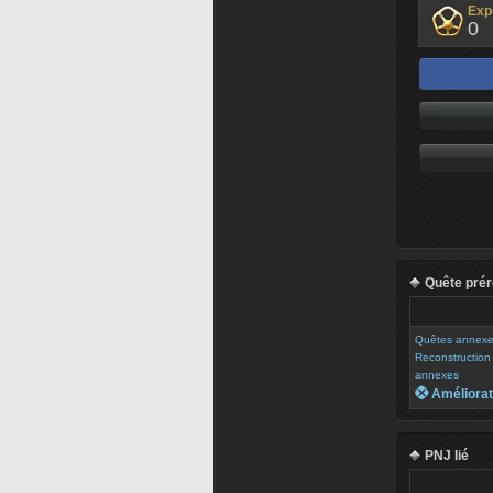
Exp
0
Quête prér
Quêtes annex
Reconstruction 
annexes
 Améliorat
PNJ lié