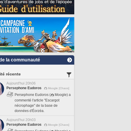
de la communauté
ité récente
Aujourd'hui 20h06
Persephone Eudoros
Moogle [Chaos]
Persephone Eudoros (
Moogle) a
commenté l'article "Escargot
nécrophage" de la base de
données d'Éorzéa.
Aujourd'hui 20h03
Persephone Eudoros
Moogle [Chaos]