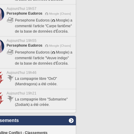
Aujourd'hui 19h57
Persephone Eudoros
Moogle [Chaos]
Persephone Eudoros (
Moogle) a
commenté l'article "Carpe fantôme"
de la base de données d'Éorzéa.
Aujourd'hui 19h55
Persephone Eudoros
Moogle [Chaos]
Persephone Eudoros (
Moogle) a
commenté l'article "Veuve indigo"
de la base de données d'Éorzéa.
Aujourd'hui 19h46
La compagnie libre "OvO"
(Mandragora) a été créée.
Aujourd'hui 19h21
La compagnie libre "Submarine"
(Zodiark) a été créée.
sements
lline Conflict - Classements