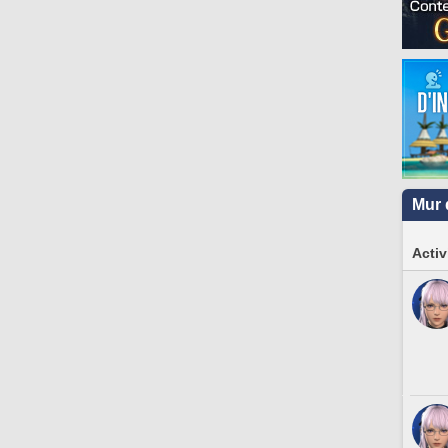
Mur 
Activ