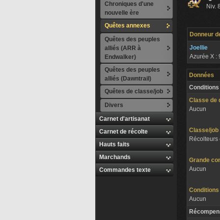
Chroniques d'une
Niv. 
nouvelle ère
Quêtes annexes
Donneur d
Quêtes des peuples
Joellie
alliés (ARR à
Azurée
X : 
Endwalker)
Quêtes des peuples
Données
alliés (Dawntrail)
Conditions
Quêtes de classe/job
Classe de 
Divers
Aucun
Carnet d'artisanat
Classe/job
Carnet de récolte
Récolteurs 
Hauts faits
Marchands
Grande co
Aucun
Commandes texte
Conditions
Aucun
Récompen