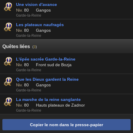
Une vision d'avance
Niv.
80
Gangos
Garde-la-Reine
Les plateaux naufragés
Niv.
80
Gangos
Garde-la-Reine
Quêtes liées
(
3
)
L'épée sacrée Garde-la-Reine
Niv.
80
Front sud de Bozja
Garde-la-Reine
Que les Dieux gardent la Reine
Niv.
80
Gangos
Garde-la-Reine
La marche de la reine sanglante
Niv.
80
Hauts plateaux de Zadnor
Garde-la-Reine
Copier le nom dans le presse-papier