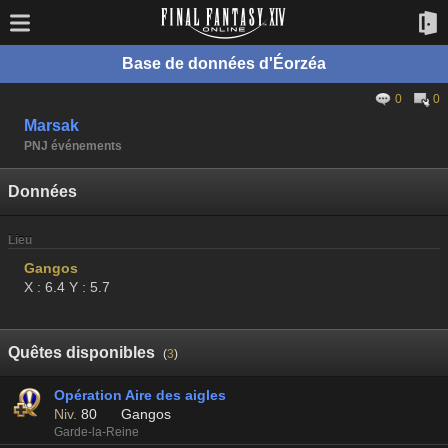
Base de données d'Éorzéa
0
0
Marsak
PNJ événements
Données
Lieu
Gangos
X : 6.4 Y : 5.7
Quêtes disponibles
(
3
)
Opération Aire des aigles
Niv.
80
Gangos
Garde-la-Reine