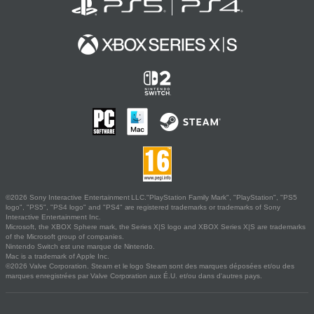
©2026 Sony Interactive Entertainment LLC."PlayStation Family Mark", "PlayStation", "PS5
logo", "PS5", "PS4 logo" and "PS4" are registered trademarks or trademarks of Sony
Interactive Entertainment Inc.
Microsoft, the XBOX Sphere mark, the Series X|S logo and XBOX Series X|S are trademarks
of the Microsoft group of companies.
Nintendo Switch est une marque de Nintendo.
Mac is a trademark of Apple Inc.
©2026 Valve Corporation. Steam et le logo Steam sont des marques déposées et/ou des
marques enregistrées par Valve Corporation aux É.U. et/ou dans d'autres pays.