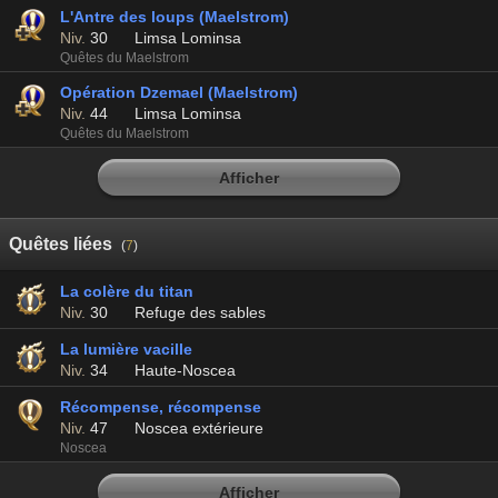
L'Antre des loups (Maelstrom)
Niv.
30
Limsa Lominsa
Quêtes du Maelstrom
Opération Dzemael (Maelstrom)
Niv.
44
Limsa Lominsa
Quêtes du Maelstrom
Afficher
Quêtes liées
(
7
)
La colère du titan
Niv.
30
Refuge des sables
La lumière vacille
Niv.
34
Haute-Noscea
Récompense, récompense
Niv.
47
Noscea extérieure
Noscea
Afficher