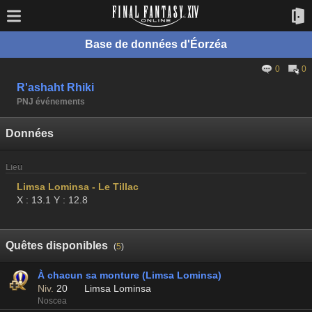
Base de données d'Éorzéa
0
0
R'ashaht Rhiki
PNJ événements
Données
Lieu
Limsa Lominsa - Le Tillac
X : 13.1 Y : 12.8
Quêtes disponibles
(
5
)
À chacun sa monture (Limsa Lominsa)
Niv.
20
Limsa Lominsa
Noscea