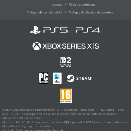
Licence
Règles et politiques
Politique de confidentialité
Politique d'utilisation des cookies
©2026 Sony Interactive Entertainment LLC."PlayStation Family Mark", "PlayStation", "PS5
logo", "PS5", "PS4 logo" and "PS4" are registered trademarks or trademarks of Sony
Interactive Entertainment Inc.
Microsoft, the XBOX Sphere mark, the Series X|S logo and XBOX Series X|S are trademarks
of the Microsoft group of companies.
Nintendo Switch est une marque de Nintendo.