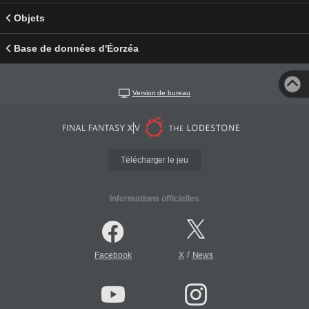
Objets
Base de données d'Éorzéa
Version de bureau
Télécharger le jeu
Informations officielles
/
Facebook
X
News