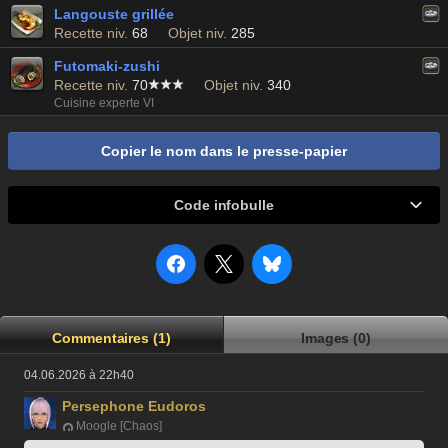
Langouste grillée
Recette niv.
68
Objet niv.
285
Futomaki-zushi
Recette niv.
70
Objet niv.
340
Cuisine experte VI
Copier le nom dans le presse-papier
Code infobulle
Commentaires (1)
Images (0)
04.06.2026 à 22h40
Persephone Eudoros
Moogle [Chaos]