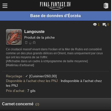
Base de données d'Éorzéa
1
0
Langouste
Produit de la pêche
Ce crustacé massif vivant dans l'océan et la Mer de Rubis est considéré
comme un des plus grands délices en Orient, mais uniquement par ceux
qui ont les moyens de se l'offrir.
[Affichable dans un cadre à ichtyogramme de taille moyenne]
[Matériau d'artisanat]
Recyclage :
✓ [Cuisinier/260,00]
Disponible à l'achat chez les PNJ :
Indisponible à l'achat chez
les PNJ
Prix d'achat :
7 gils
Carnet concerné
(
2
)