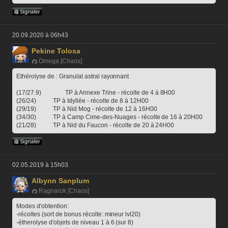
20.09.2020 à 06h43
Pekine Tolosa
Omega [Chaos]
Ethérolyse de : Granulat astral rayonnant
(17/27.9)		TP à Annexe Trine - récolte de 4 à 8H00
(26/24)		TP à Idyllée - récolte de 8 à 12H00
(29/19)		TP à Nid Mog - récolte de 12 à 16H00
(34/30)		TP à Camp Cime-des-Nuages - récolte de 16 à 20H00
(21/28)		TP à Nid du Faucon - récolte de 20 à 24H00
02.05.2019 à 15h03
Albynn Sanplum
Ragnarok [Chaos]
Modes d'obtention:
-récoltes (sort de bonus récolte: mineur lvl20)
-étherolyse d'objets de niveau 1 à 6 (sur 8)