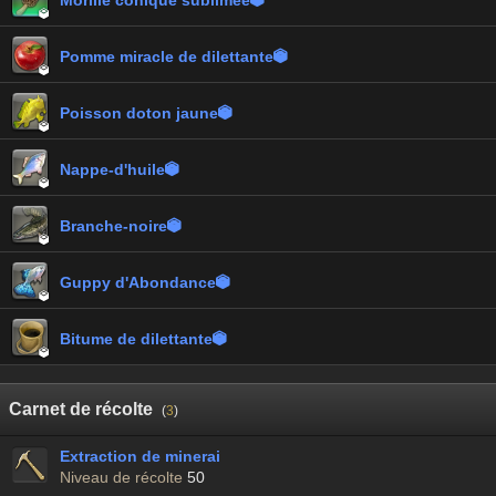
Morille conique sublimée


Pomme miracle de dilettante


Poisson doton jaune


Nappe-d'huile


Branche-noire


Guppy d'Abondance


Bitume de dilettante


Carnet de récolte
(
3
)
Extraction de minerai
Niveau de récolte
50