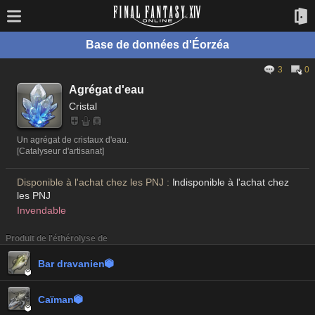
Base de données d'Éorzéa
3
0
Agrégat d'eau
Cristal
Un agrégat de cristaux d'eau.
[Catalyseur d'artisanat]
Disponible à l'achat chez les PNJ :
Indisponible à l'achat chez
les PNJ
Invendable
Produit de l'éthérolyse de
Bar dravanien


Caïman

