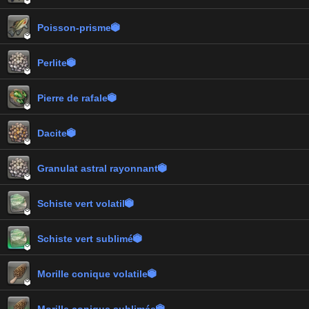

Poisson-prisme


Perlite


Pierre de rafale


Dacite


Granulat astral rayonnant


Schiste vert volatil


Schiste vert sublimé


Morille conique volatile

