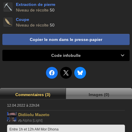
Extraction de pierre
Niveau de récolte
50
Coupe
Niveau de récolte
50
Copier le nom dans le presse-papier
Code infobulle
Commentaires (3)
Images (0)
12.04.2022 à 22h34
Didiiolu Mazeto
Alpha [Light]
Entre 1h et 12h AM Mor Dhona