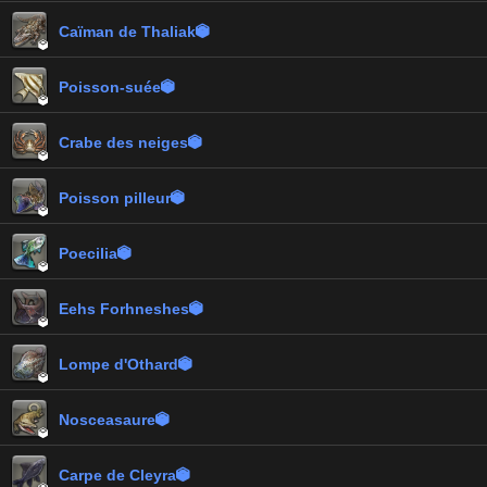
Caïman de Thaliak


Poisson-suée


Crabe des neiges


Poisson pilleur


Poecilia


Eehs Forhneshes


Lompe d'Othard


Nosceasaure


Carpe de Cleyra
