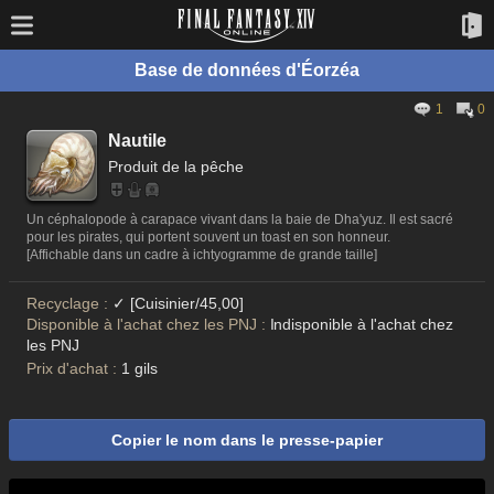
Base de données d'Éorzéa
1
0
Nautile
Produit de la pêche
Un céphalopode à carapace vivant dans la baie de Dha'yuz. Il est sacré
pour les pirates, qui portent souvent un toast en son honneur.
[Affichable dans un cadre à ichtyogramme de grande taille]
Recyclage :
✓ [Cuisinier/45,00]
Disponible à l'achat chez les PNJ :
Indisponible à l'achat chez
les PNJ
Prix d'achat :
1 gils
Copier le nom dans le presse-papier