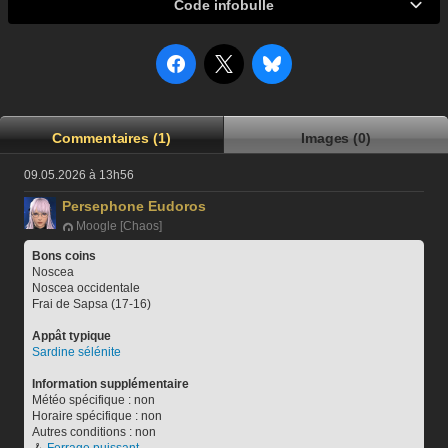
Code infobulle
Commentaires (1)
Images (0)
09.05.2026 à 13h56
Persephone Eudoros
Moogle [Chaos]
Bons coins
Noscea
Noscea occidentale
Frai de Sapsa (17-16)
Appât typique
Sardine sélénite
Information supplémentaire
Météo spécifique : non
Horaire spécifique : non
Autres conditions : non
🪝 
Ferrage puissant