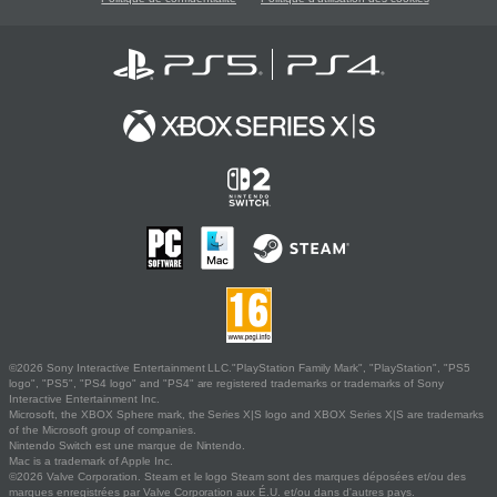
©2026 Sony Interactive Entertainment LLC."PlayStation Family Mark", "PlayStation", "PS5
logo", "PS5", "PS4 logo" and "PS4" are registered trademarks or trademarks of Sony
Interactive Entertainment Inc.
Microsoft, the XBOX Sphere mark, the Series X|S logo and XBOX Series X|S are trademarks
of the Microsoft group of companies.
Nintendo Switch est une marque de Nintendo.
Mac is a trademark of Apple Inc.
©2026 Valve Corporation. Steam et le logo Steam sont des marques déposées et/ou des
marques enregistrées par Valve Corporation aux É.U. et/ou dans d'autres pays.