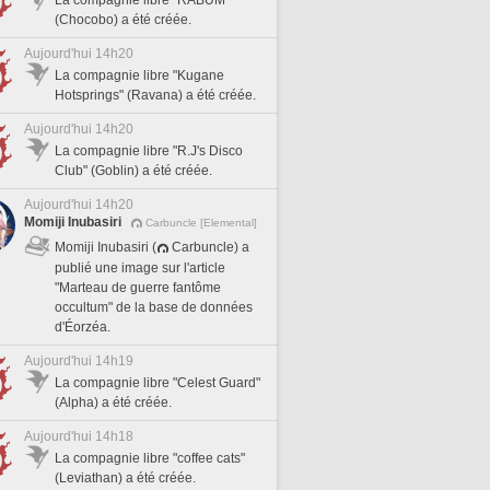
La compagnie libre "RABUM"
(Chocobo) a été créée.
Aujourd'hui 14h20
La compagnie libre "Kugane
Hotsprings" (Ravana) a été créée.
Aujourd'hui 14h20
La compagnie libre "R.J's Disco
Club" (Goblin) a été créée.
Aujourd'hui 14h20
Momiji Inubasiri
Carbuncle [Elemental]
Momiji Inubasiri (
Carbuncle) a
publié une image sur l'article
"Marteau de guerre fantôme
occultum" de la base de données
d'Éorzéa.
Aujourd'hui 14h19
La compagnie libre "Celest Guard"
(Alpha) a été créée.
Aujourd'hui 14h18
La compagnie libre "coffee cats"
(Leviathan) a été créée.