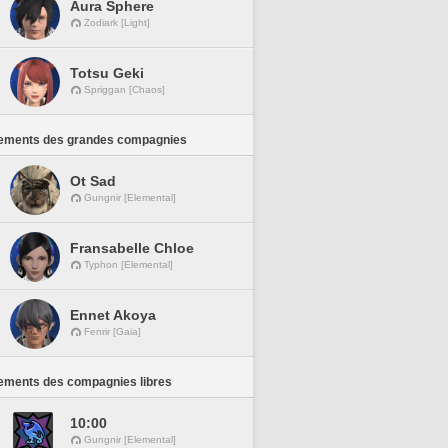
Aura Sphere
Zodiark [Light]
Totsu Geki
Spriggan [Chaos]
ements des grandes compagnies
Ot Sad
Gungnir [Elemental]
Fransabelle Chloe
Typhon [Elemental]
Ennet Akoya
Fenrir [Gaia]
ements des compagnies libres
10:00
Gungnir [Elemental]