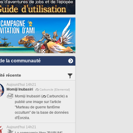
de la communauté
ité récente
Aujourd'hui 14h21
Momiji Inubasiri
Carbuncle [Elemental]
Momiji Inubasiri (
Carbuncle) a
publié une image sur l'article
"Marteau de guerre fantôme
occultum" de la base de données
d'Éorzéa.
Aujourd'hui 14h21