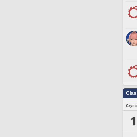
Clas
Crysta
1