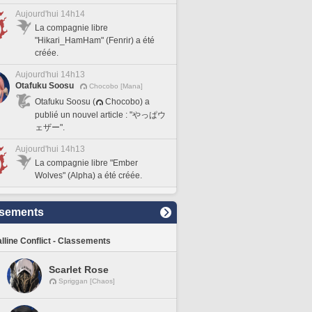
Aujourd'hui 14h14
La compagnie libre
"Hikari_HamHam" (Fenrir) a été
créée.
Aujourd'hui 14h13
Otafuku Soosu
Chocobo [Mana]
Otafuku Soosu (
Chocobo) a
publié un nouvel article : "やっぱウ
ェザー".
Aujourd'hui 14h13
La compagnie libre "Ember
Wolves" (Alpha) a été créée.
sements
lline Conflict - Classements
Scarlet Rose
Spriggan [Chaos]