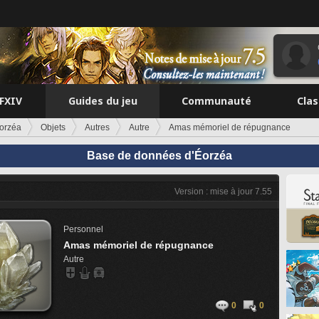
FFXIV
Guides du jeu
Communauté
Cla
orzéa
Objets
Autres
Autre
Amas mémoriel de répugnance
Base de données d'Éorzéa
Version : mise à jour 7.55
Personnel
Amas mémoriel de répugnance
Autre
0
0