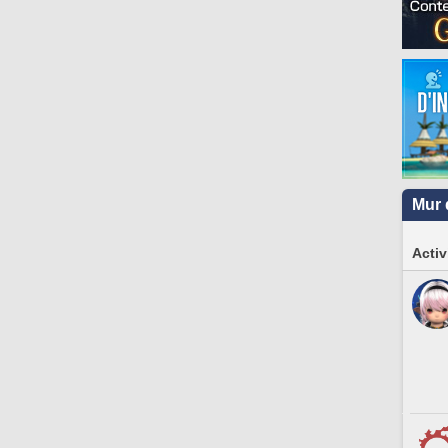
Mur 
Activ