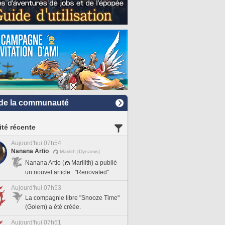
de la communauté
ité récente
Aujourd'hui 07h54
Nanana Artio
Marilith [Dynamis]
Nanana Artio (
Marilith) a publié
un nouvel article : "Renovated".
Aujourd'hui 07h53
La compagnie libre "Snooze Time"
(Golem) a été créée.
Aujourd'hui 07h51