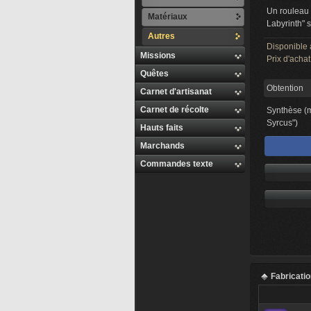
Un rouleau 
Matériaux
Labyrinth" s
Autres
Disponible 
Missions
Prix d'achat
Quêtes
Obtention
Carnet d'artisanat
Carnet de récolte
Synthèse (m
Syrcus")
Hauts faits
Marchands
Commandes texte
Fabricati