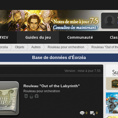
FFXIV
Guides du jeu
Communauté
Cla
orzéa
Objets
Autres
Rouleau pour orchestrion
Rouleau "Out of th
Base de données d'Éorzéa
Version : mise à jour 7.55
Rouleau "Out of the Labyrinth"
Rouleau pour orchestrion
0
0