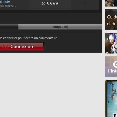
himiste
50
-
mie experte II
Images (0)
s connecter pour écrire un commentaire.