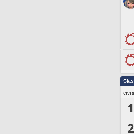
Clas
Crysta
1
2