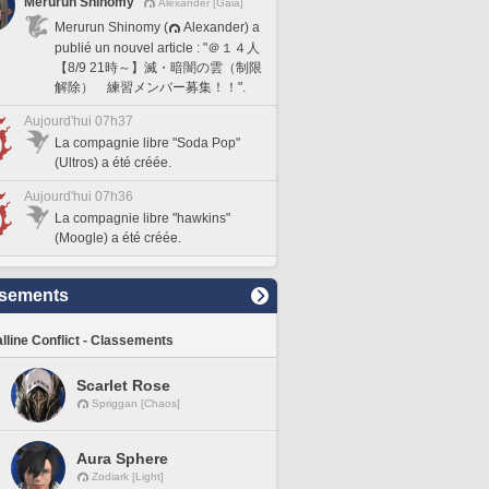
Merurun Shinomy
Alexander [Gaia]
Merurun Shinomy (
Alexander) a
publié un nouvel article : "＠１４人
【8/9 21時～】滅・暗闇の雲（制限
解除） 練習メンバー募集！！".
Aujourd'hui 07h37
La compagnie libre "Soda Pop"
(Ultros) a été créée.
Aujourd'hui 07h36
La compagnie libre "hawkins"
(Moogle) a été créée.
sements
lline Conflict - Classements
Scarlet Rose
Spriggan [Chaos]
Aura Sphere
Zodiark [Light]