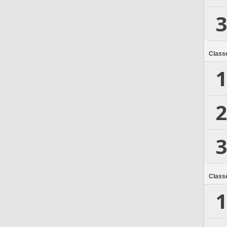
3
Class
1
2
3
Class
1