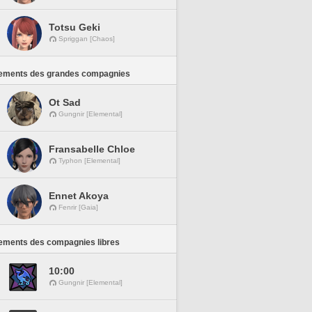
Totsu Geki
Spriggan [Chaos]
ements des grandes compagnies
Ot Sad
Gungnir [Elemental]
Fransabelle Chloe
Typhon [Elemental]
Ennet Akoya
Fenrir [Gaia]
ements des compagnies libres
10:00
Gungnir [Elemental]