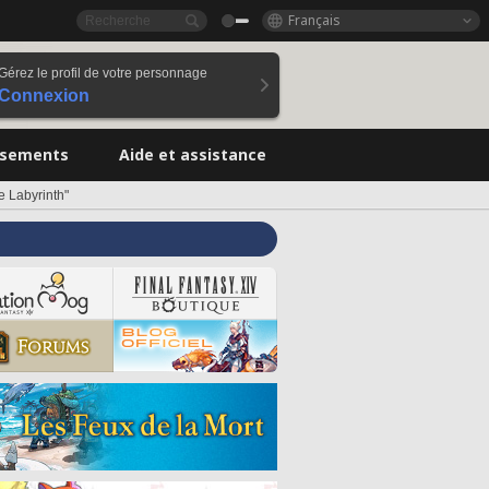
Français
Gérez le profil de votre personnage
Connexion
ssements
Aide et assistance
e Labyrinth"