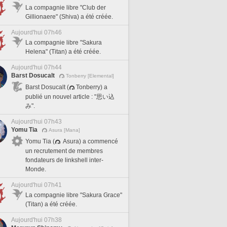
La compagnie libre "Club der
Gillionaere" (Shiva) a été créée.
Aujourd'hui 07h46
La compagnie libre "Sakura
Helena" (Titan) a été créée.
Aujourd'hui 07h44
Barst Dosucalt
Tonberry [Elemental]
Barst Dosucalt (
Tonberry) a
publié un nouvel article : "思い込
み".
Aujourd'hui 07h43
Yomu Tia
Asura [Mana]
Yomu Tia (
Asura) a commencé
un recrutement de membres
fondateurs de linkshell inter-
Monde.
Aujourd'hui 07h41
La compagnie libre "Sakura Grace"
(Titan) a été créée.
Aujourd'hui 07h38