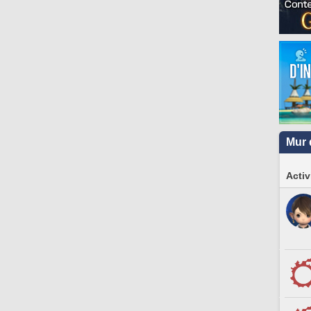
Mur 
Activ