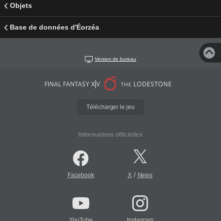
Objets
Base de données d'Éorzéa
Version de bureau
Télécharger le jeu
Informations officielles
/
Facebook
X
News
YouTube
Instagram