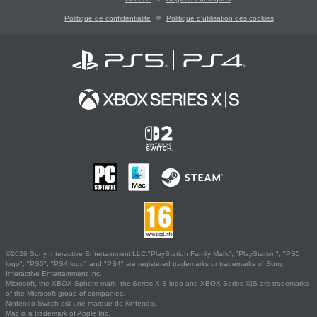
Politique de confidentialité
Politique d'utilisation des cookies
©2026 Sony Interactive Entertainment LLC."PlayStation Family Mark", "PlayStation", "PS5
logo", "PS5", "PS4 logo" and "PS4" are registered trademarks or trademarks of Sony
Interactive Entertainment Inc.
Microsoft, the XBOX Sphere mark, the Series X|S logo and XBOX Series X|S are trademarks
of the Microsoft group of companies.
Nintendo Switch est une marque de Nintendo.
Mac is a trademark of Apple Inc.