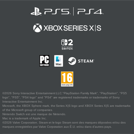
©2026 Sony Interactive Entertainment LLC."PlayStation Family Mark", "PlayStation", "PS5
logo", "PS5", "PS4 logo" and "PS4" are registered trademarks or trademarks of Sony
Interactive Entertainment Inc.
Microsoft, the XBOX Sphere mark, the Series X|S logo and XBOX Series X|S are trademarks
of the Microsoft group of companies.
Nintendo Switch est une marque de Nintendo.
Mac is a trademark of Apple Inc.
©2026 Valve Corporation. Steam et le logo Steam sont des marques déposées et/ou des
marques enregistrées par Valve Corporation aux É.U. et/ou dans d'autres pays.