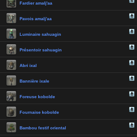
Fardier amalj'aa
Pavois amalj'aa
Luminaire sahuagin
Présentoir sahuagin
Abri ixal
Bannière ixale
Foreuse kobolde
Fournaise kobolde
Bambou festif oriental