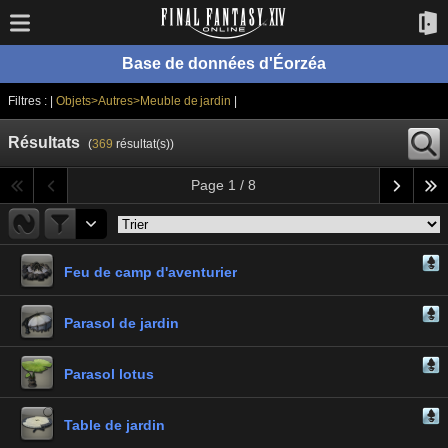
Base de données d'Éorzéa
Filtres : |
Objets>Autres>Meuble de jardin
|
Résultats
(
369
résultat(s))
Page 1 / 8
Feu de camp d'aventurier
Parasol de jardin
Parasol lotus
Table de jardin