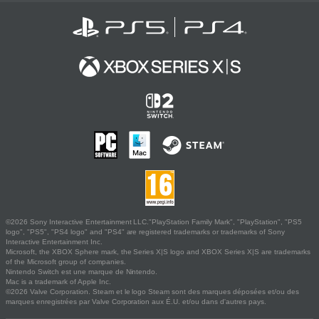
©2026 Sony Interactive Entertainment LLC."PlayStation Family Mark", "PlayStation", "PS5
logo", "PS5", "PS4 logo" and "PS4" are registered trademarks or trademarks of Sony
Interactive Entertainment Inc.
Microsoft, the XBOX Sphere mark, the Series X|S logo and XBOX Series X|S are trademarks
of the Microsoft group of companies.
Nintendo Switch est une marque de Nintendo.
Mac is a trademark of Apple Inc.
©2026 Valve Corporation. Steam et le logo Steam sont des marques déposées et/ou des
marques enregistrées par Valve Corporation aux É.U. et/ou dans d'autres pays.