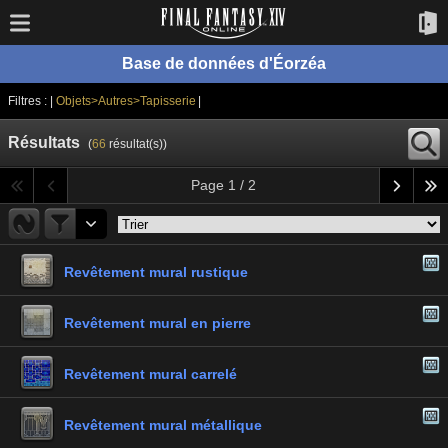
Base de données d'Éorzéa
Filtres : |
Objets>Autres>Tapisserie
|
Résultats
(
66
résultat(s))
Page 1 / 2
Revêtement mural rustique
Revêtement mural en pierre
Revêtement mural carrelé
Revêtement mural métallique