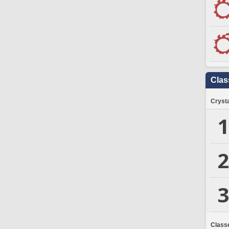
Clas
Crysta
1
2
3
Class