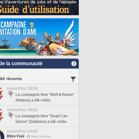
de la communauté
ité récente
Aujourd'hui 19h56
La compagnie libre "Wolf & Raven"
(Mateus) a été créée.
Aujourd'hui 19h55
La compagnie libre "Dead Can
Dance" (Diabolos) a été créée.
Aujourd'hui 19h54
Bliss Fool
Siren [Aether]