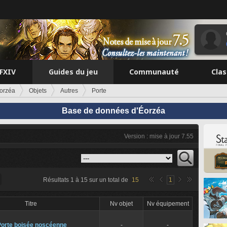
FFXIV
Guides du jeu
Communauté
Cla
orzéa
Objets
Autres
Porte
Base de données d'Éorzéa
Version : mise à jour 7.55
Résultats
1
à
15
sur un total de
15
1
Titre
Nv objet
Nv équipement
Porte boisée noscéenne
-
-