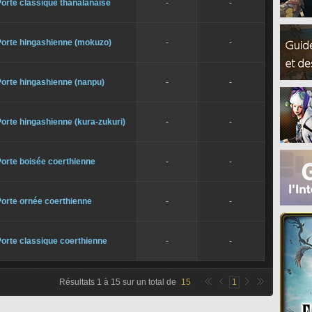
orte classique thanalanaise
-
-
Porte hingashienne (mokuzo)
-
-
orte hingashienne (nanpu)
-
-
orte hingashienne (kura-zukuri)
-
-
orte boisée coerthienne
-
-
orte ornée coerthienne
-
-
orte classique coerthienne
-
-
Résultats
1
à
15
sur un total de
15
1