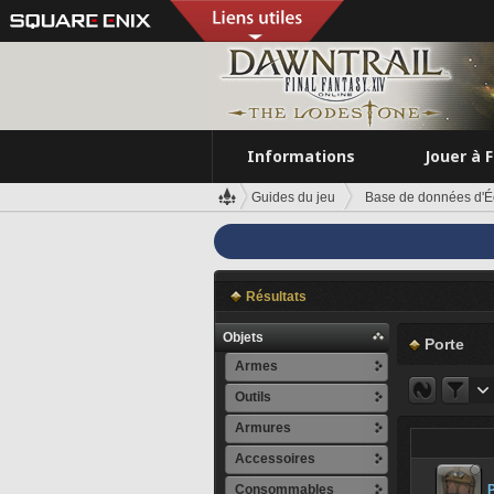
Informations
Jouer à 
Guides du jeu
Base de données d'É
Résultats
Objets
Porte
Armes
Outils
Armures
Accessoires
Consommables