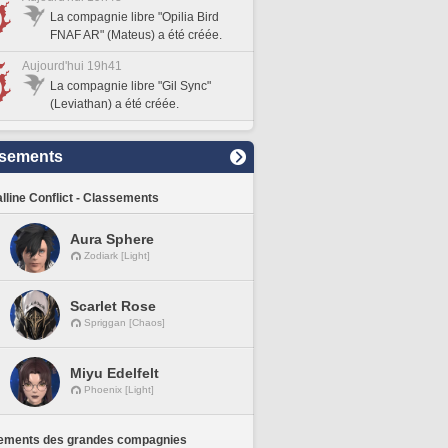
La compagnie libre "Opilia Bird
FNAF AR" (Mateus) a été créée.
Aujourd'hui 19h41
La compagnie libre "Gil Sync"
(Leviathan) a été créée.
sements
lline Conflict - Classements
Aura Sphere
Zodiark [Light]
Scarlet Rose
Spriggan [Chaos]
Miyu Edelfelt
Phoenix [Light]
ements des grandes compagnies