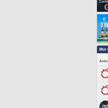
Mur 
Activ