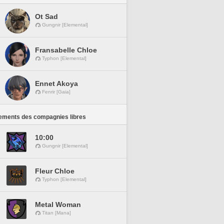
Ot Sad
Gungnir [Elemental]
Fransabelle Chloe
Typhon [Elemental]
Ennet Akoya
Fenrir [Gaia]
ements des compagnies libres
10:00
Gungnir [Elemental]
Fleur Chloe
Typhon [Elemental]
Metal Woman
Titan [Mana]