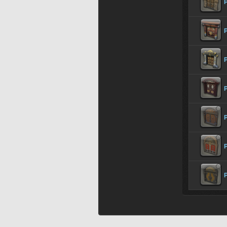
P
P
P
P
P
P