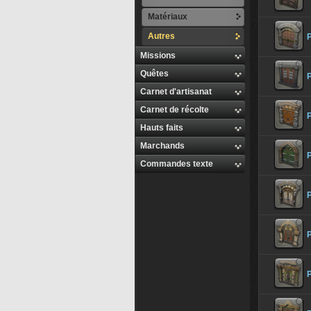
Matériaux
Autres
Missions
Quêtes
Carnet d'artisanat
Carnet de récolte
P
Hauts faits
Marchands
P
Commandes texte
P
P