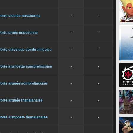
Porte cloutée noscéenne
-
-
Porte ornée noscéenne
-
-
orte classique sombrelinçoise
-
-
orte à lancette sombrelinçoise
-
-
Porte arquée sombrelinçoise
-
-
orte arquée thanalanaise
-
-
orte à imposte thanalanaise
-
-