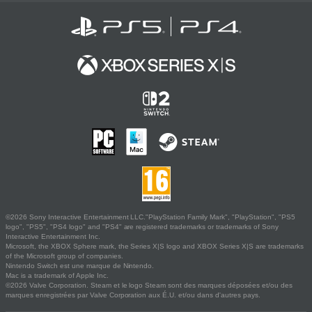
©2026 Sony Interactive Entertainment LLC."PlayStation Family Mark", "PlayStation", "PS5
logo", "PS5", "PS4 logo" and "PS4" are registered trademarks or trademarks of Sony
Interactive Entertainment Inc.
Microsoft, the XBOX Sphere mark, the Series X|S logo and XBOX Series X|S are trademarks
of the Microsoft group of companies.
Nintendo Switch est une marque de Nintendo.
Mac is a trademark of Apple Inc.
©2026 Valve Corporation. Steam et le logo Steam sont des marques déposées et/ou des
marques enregistrées par Valve Corporation aux É.U. et/ou dans d'autres pays.