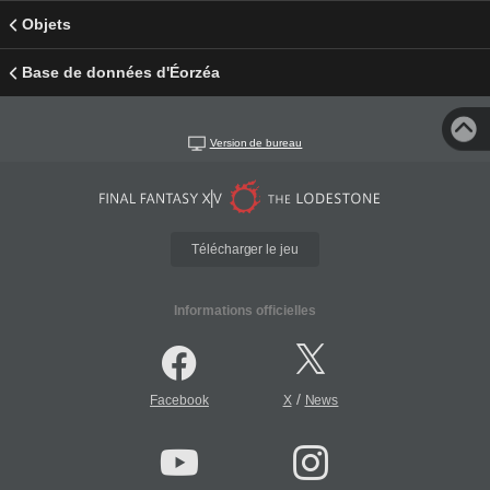
Objets
Base de données d'Éorzéa
Version de bureau
Télécharger le jeu
Informations officielles
/
Facebook
X
News