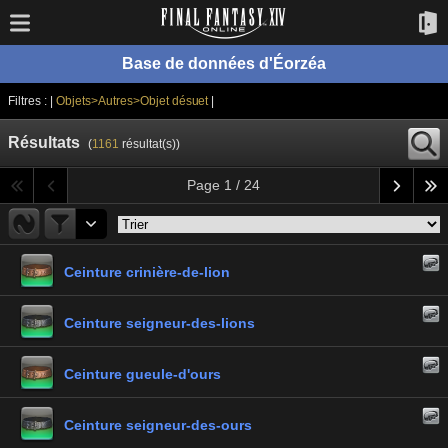
Base de données d'Éorzéa
Filtres : |
Objets>Autres>Objet désuet
|
Résultats
(
1161
résultat(s))
Page 1 / 24
Ceinture crinière-de-lion
Ceinture seigneur-des-lions
Ceinture gueule-d'ours
Ceinture seigneur-des-ours