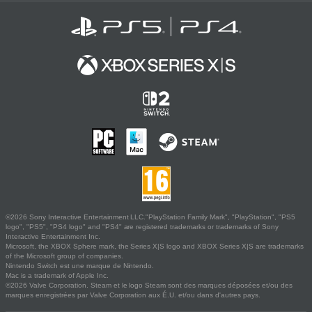
©2026 Sony Interactive Entertainment LLC."PlayStation Family Mark", "PlayStation", "PS5
logo", "PS5", "PS4 logo" and "PS4" are registered trademarks or trademarks of Sony
Interactive Entertainment Inc.
Microsoft, the XBOX Sphere mark, the Series X|S logo and XBOX Series X|S are trademarks
of the Microsoft group of companies.
Nintendo Switch est une marque de Nintendo.
Mac is a trademark of Apple Inc.
©2026 Valve Corporation. Steam et le logo Steam sont des marques déposées et/ou des
marques enregistrées par Valve Corporation aux É.U. et/ou dans d'autres pays.