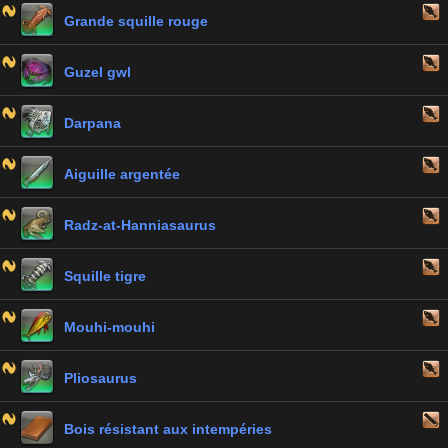
Grande squille rouge
Guzel gwl
Darpana
Aiguille argentée
Radz-at-Hanniasaurus
Squille tigre
Mouhi-mouhi
Pliosaurus
Bois résistant aux intempéries