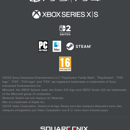
©2026 Sony Interactive Entertainment LLC."PlayStation Family Mark", "PlayStation", "PS5
logo", "PS5", "PS4 logo" and "PS4" are registered trademarks or trademarks of Sony
Interactive Entertainment Inc.
Microsoft, the XBOX Sphere mark, the Series X|S logo and XBOX Series X|S are trademarks
of the Microsoft group of companies.
Nintendo Switch est une marque de Nintendo.
Mac is a trademark of Apple Inc.
©2026 Valve Corporation. Steam et le logo Steam sont des marques déposées et/ou des
marques enregistrées par Valve Corporation aux É.U. et/ou dans d'autres pays.