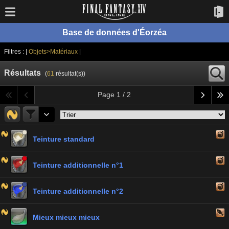
Base de données d'Éorzéa
Filtres : |
Objets>Matériaux
|
Résultats
(
61
résultat(s))
Page 1 / 2
Teinture standard
Teinture additionnelle n°1
Teinture additionnelle n°2
Mieux mieux mieux