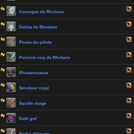
Carangue de Rhotano
Dahlia de Rhotano
Plume-du-pilote
Poisson-coq de Rhotano
Rhotanosaure
Serviteur royal
Squille rouge
Datli gwl
Barbe-d'Agama