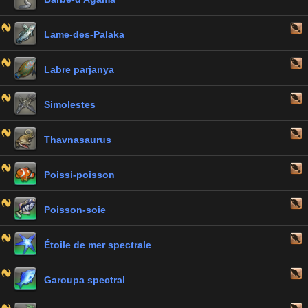
Lame-des-Palaka
Labre parjanya
Simolestes
Thavnasaurus
Poissi-poisson
Poisson-soie
Étoile de mer spectrale
Garoupa spectral