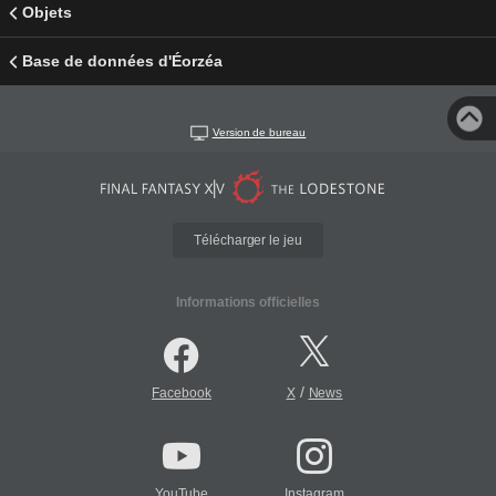
Objets
Base de données d'Éorzéa
Version de bureau
Télécharger le jeu
Informations officielles
/
Facebook
X
News
YouTube
Instagram