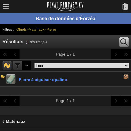
Base de données d'Éorzéa
Filtres : |
Objets>Matériaux>Pierre
|
Résultats
(
1
résultat(s))
Page 1 / 1
Pierre à aiguiser opaline
Page 1 / 1
Matériaux