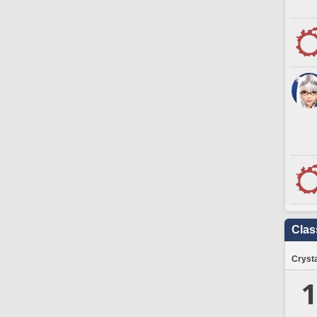
Clas
Crysta
1