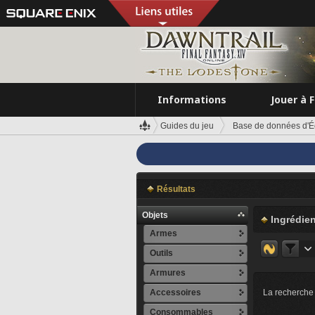
Informations
Jouer à 
Guides du jeu
Base de données d'É
Résultats
Objets
Ingrédien
Armes
Outils
Armures
Accessoires
La recherche 
Consommables