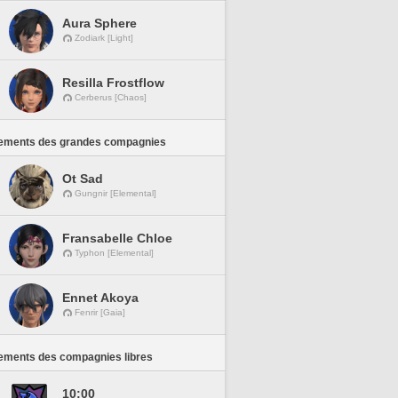
Aura Sphere
Zodiark [Light]
Resilla Frostflow
Cerberus [Chaos]
ements des grandes compagnies
Ot Sad
Gungnir [Elemental]
Fransabelle Chloe
Typhon [Elemental]
Ennet Akoya
Fenrir [Gaia]
ements des compagnies libres
10:00