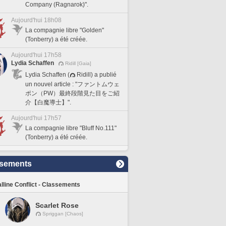
Company (Ragnarok)".
Aujourd'hui 18h08
La compagnie libre "Golden"
(Tonberry) a été créée.
Aujourd'hui 17h58
Lydia Schaffen
Ridill [Gaia]
Lydia Schaffen (
Ridill) a publié
un nouvel article : "ファントムウェ
ポン（PW）最終段階見た目をご紹
介【白魔導士】".
Aujourd'hui 17h57
La compagnie libre "Bluff No.111"
(Tonberry) a été créée.
sements
lline Conflict - Classements
Scarlet Rose
Spriggan [Chaos]