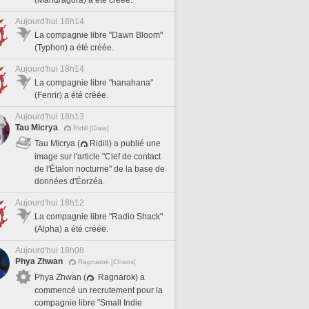
(Mandragora) a été créée.
Aujourd'hui 18h14
La compagnie libre "Dawn Bloom"
(Typhon) a été créée.
Aujourd'hui 18h14
La compagnie libre "hanahana"
(Fenrir) a été créée.
Aujourd'hui 18h13
Tau Micrya
Ridill [Gaia]
Tau Micrya (
Ridill) a publié une
image sur l'article "Clef de contact
de l'Étalon nocturne" de la base de
données d'Éorzéa.
Aujourd'hui 18h12
La compagnie libre "Radio Shack"
(Alpha) a été créée.
Aujourd'hui 18h08
Phya Zhwan
Ragnarok [Chaos]
Phya Zhwan (
Ragnarok) a
commencé un recrutement pour la
compagnie libre "Small Indie