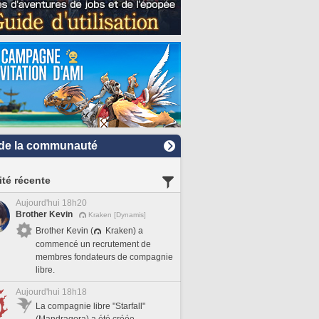
de la communauté
ité récente
Aujourd'hui 18h20
Brother Kevin
Kraken [Dynamis]
Brother Kevin (
Kraken) a
commencé un recrutement de
membres fondateurs de compagnie
libre.
Aujourd'hui 18h18
La compagnie libre "Starfall"