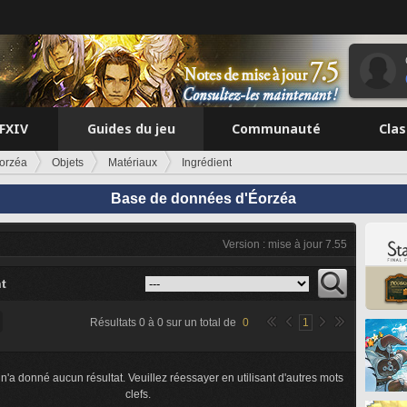
FFXIV
Guides du jeu
Communauté
Cla
orzéa
Objets
Matériaux
Ingrédient
Base de données d'Éorzéa
Version : mise à jour 7.55
t
Résultats
0
à
0
sur un total de
0
1
n'a donné aucun résultat. Veuillez réessayer en utilisant d'autres mots
clefs.