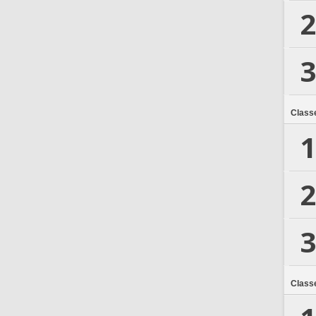
2
3
Class
1
2
3
Class