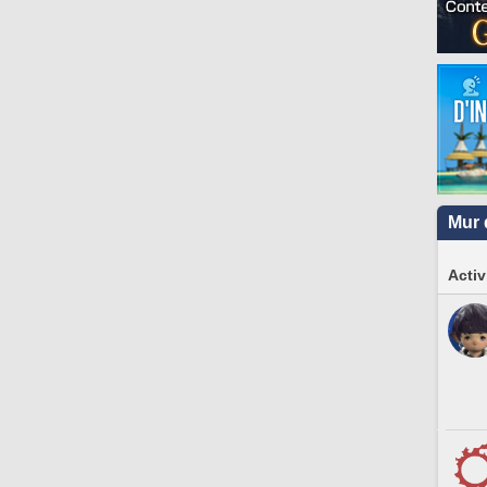
Mur 
Activ