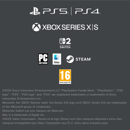
©2026 Sony Interactive Entertainment LLC."PlayStation Family Mark", "PlayStation", "PS5
logo", "PS5", "PS4 logo" and "PS4" are registered trademarks or trademarks of Sony
Interactive Entertainment Inc.
Microsoft, the XBOX Sphere mark, the Series X|S logo and XBOX Series X|S are trademarks
of the Microsoft group of companies.
Nintendo Switch est une marque de Nintendo.
Mac is a trademark of Apple Inc.
©2026 Valve Corporation. Steam et le logo Steam sont des marques déposées et/ou des
marques enregistrées par Valve Corporation aux É.U. et/ou dans d'autres pays.