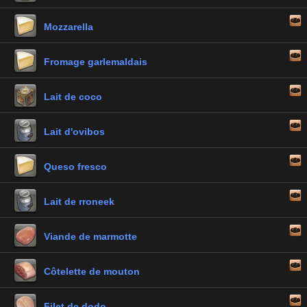
Mozzarella
Fromage garlemaldais
Lait de coco
Lait d'ovibos
Queso fresco
Lait de rroneek
Viande de marmotte
Côtelette de mouton
Filet de dodo