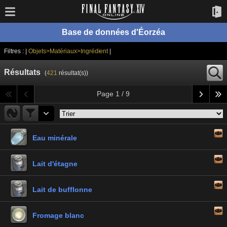
Base de données d'Éorzéa
Filtres : |
Objets>Matériaux>Ingrédient
|
Résultats
(
421
résultat(s))
Page 1 / 9
Eau minérale
Lait d'étagne
Lait de bufflonne
Fromage blanc