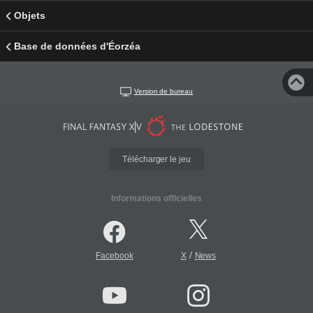
Objets
Base de données d'Éorzéa
Version de bureau
Télécharger le jeu
Informations officielles
/
Facebook
X
News