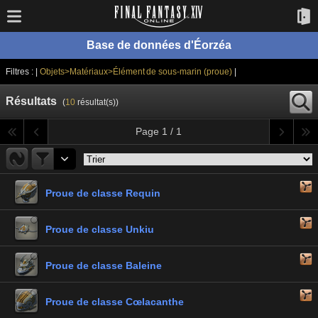
Base de données d'Éorzéa
Filtres : |
Objets>Matériaux>Élément de sous-marin (proue)
|
Résultats
(
10
résultat(s))
Page 1 / 1
Proue de classe Requin
Proue de classe Unkiu
Proue de classe Baleine
Proue de classe Cœlacanthe