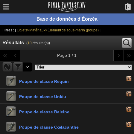
Base de données d'Éorzéa
Filtres : |
Objets>Matériaux>Élément de sous-marin (poupe)
|
Résultats
(
10
résultat(s))
Page 1 / 1
Poupe de classe Requin
Poupe de classe Unkiu
Poupe de classe Baleine
Poupe de classe Cœlacanthe