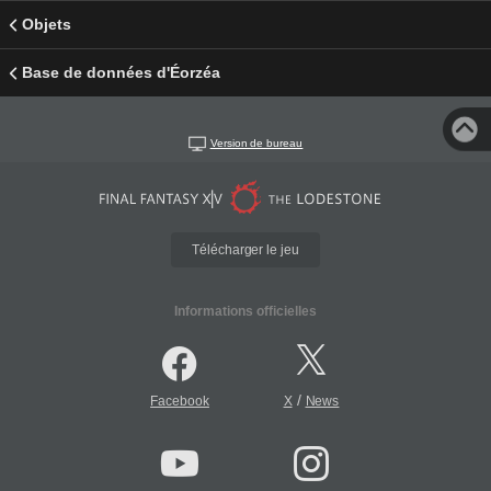
Objets
Base de données d'Éorzéa
Version de bureau
Télécharger le jeu
Informations officielles
/
Facebook
X
News