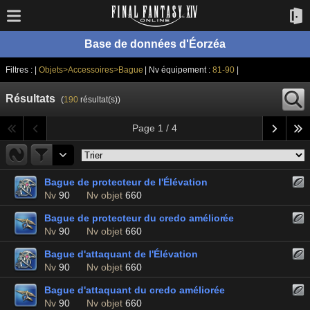
Base de données d'Éorzéa
Filtres : |
Objets>Accessoires>Bague
| Nv équipement :
81-90
|
Résultats
(
190
résultat(s))
Page 1 / 4
Bague de protecteur de l'Élévation
Nv
90
Nv objet
660
Bague de protecteur du credo améliorée
Nv
90
Nv objet
660
Bague d'attaquant de l'Élévation
Nv
90
Nv objet
660
Bague d'attaquant du credo améliorée
Nv
90
Nv objet
660