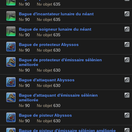
Nv
90
Nv objet
635
Bague d'incantateur lunaire du néant
Nv
90
Nv objet
635
Bague de soigneur lunaire du néant
Nv
90
Nv objet
635
Bague de protecteur Abyssos
Nv
90
Nv objet
630
Bague de protecteur d'émissaire sélénien
améliorée
Nv
90
Nv objet
630
Bague d'attaquant Abyssos
Nv
90
Nv objet
630
Bague d'attaquant d'émissaire sélénien
améliorée
Nv
90
Nv objet
630
Bague de pisteur Abyssos
Nv
90
Nv objet
630
Bague de pisteur d'émissaire sélénien améliorée