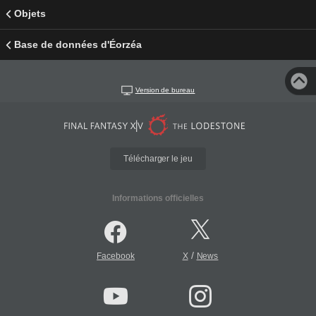
Objets
Base de données d'Éorzéa
Version de bureau
Télécharger le jeu
Informations officielles
/
Facebook
X
News