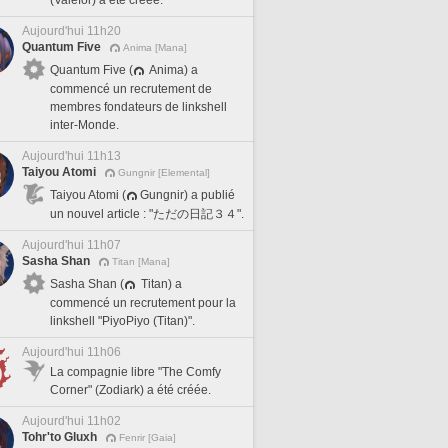
(Valefor) a été créée.
Aujourd'hui 11h20
Quantum Five
Anima [Mana]
Quantum Five (
Anima) a
commencé un recrutement de
membres fondateurs de linkshell
inter-Monde.
Aujourd'hui 11h13
Taiyou Atomi
Gungnir [Elemental]
Taiyou Atomi (
Gungnir) a publié
un nouvel article : "ただの日記３４".
Aujourd'hui 11h07
Sasha Shan
Titan [Mana]
Sasha Shan (
Titan) a
commencé un recrutement pour la
linkshell "PiyoPiyo (Titan)".
Aujourd'hui 11h06
La compagnie libre "The Comfy
Corner" (Zodiark) a été créée.
Aujourd'hui 11h02
Tohr'to Gluxh
Fenrir [Gaia]