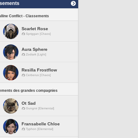
sements
lline Conflict - Classements
Scarlet Rose
Spriggan [Chaos]
Aura Sphere
Zodiark [Light]
Resilla Frostflow
Cerberus [Chaos]
ements des grandes compagnies
Ot Sad
Gungnir [Elemental]
Fransabelle Chloe
Typhon [Elemental]