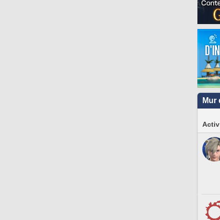
Mur 
Activ