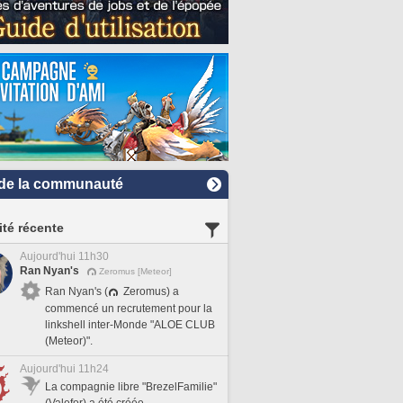
de la communauté
ité récente
Aujourd'hui 11h30
Ran Nyan's
Zeromus [Meteor]
Ran Nyan's (
Zeromus) a
commencé un recrutement pour la
linkshell inter-Monde "ALOE CLUB
(Meteor)".
Aujourd'hui 11h24
La compagnie libre "BrezelFamilie"