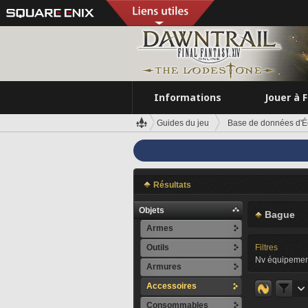
Informations
Jouer à 
Guides du jeu
Base de données d'É
Résultats
Objets
Bague
Armes
Outils
Filtres
Nv équipemen
Armures
Accessoires
Consommables