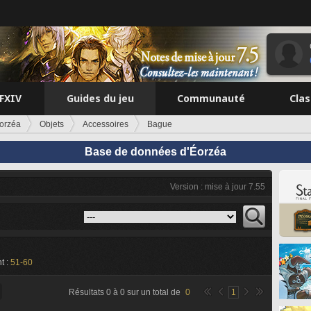
FFXIV
Guides du jeu
Communauté
Cla
orzéa
Objets
Accessoires
Bague
Base de données d'Éorzéa
Version : mise à jour 7.55
t :
51-60
Résultats
0
à
0
sur un total de
0
1