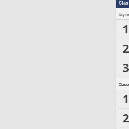
Clas
Crysta
1
2
3
Class
1
2