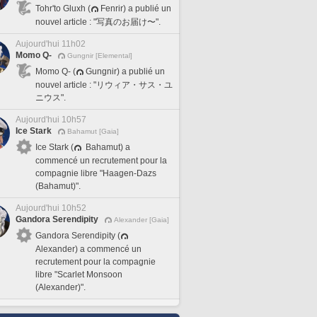
Tohr'to Gluxh (
Fenrir) a publié un
nouvel article : "写真のお届け〜".
Aujourd'hui 11h02
Momo Q-
Gungnir [Elemental]
Momo Q- (
Gungnir) a publié un
nouvel article : "リウィア・サス・ユ
ニウス".
Aujourd'hui 10h57
Ice Stark
Bahamut [Gaia]
Ice Stark (
Bahamut) a
commencé un recrutement pour la
compagnie libre "Haagen-Dazs
(Bahamut)".
Aujourd'hui 10h52
Gandora Serendipity
Alexander [Gaia]
Gandora Serendipity (
Alexander) a commencé un
recrutement pour la compagnie
libre "Scarlet Monsoon
(Alexander)".