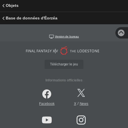
Objets
Base de données d'Éorzéa
Version de bureau
Télécharger le jeu
Informations officielles
/
Facebook
X
News