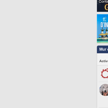
Mur 
Activ