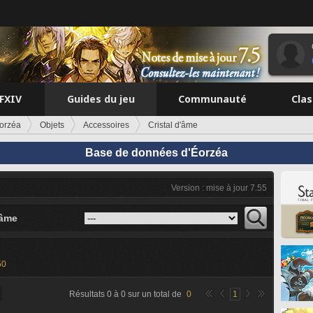
FFXIV
Guides du jeu
Communauté
Cla
orzéa
Objets
Accessoires
Cristal d'âme
Base de données d'Éorzéa
Version : mise à jour 7.55
'âme
50
Résultats
0
à
0
sur un total de
0
1