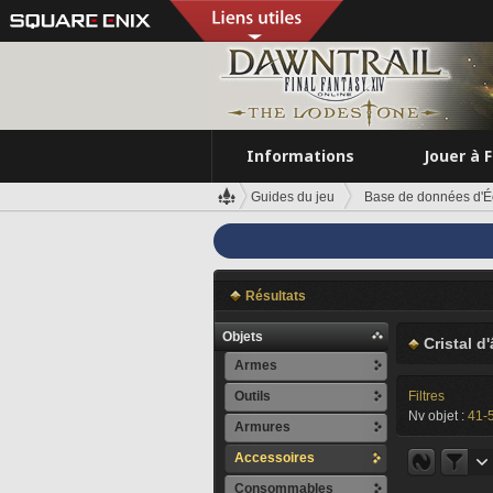
Informations
Jouer à 
Guides du jeu
Base de données d'É
Résultats
Objets
Cristal d
Armes
Outils
Filtres
Nv objet :
41-
Armures
Accessoires
Consommables