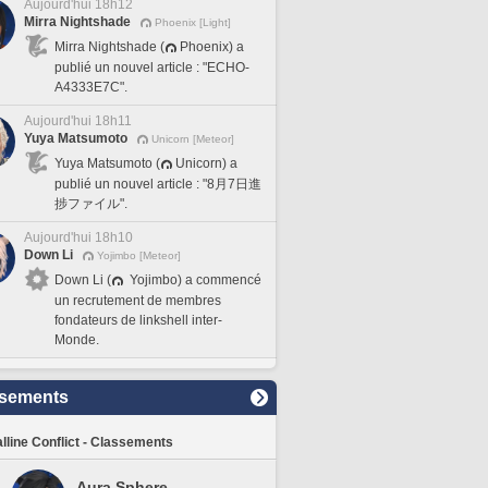
Aujourd'hui 18h12
Mirra Nightshade
Phoenix [Light]
Mirra Nightshade (
Phoenix) a
publié un nouvel article : "ECHO-
A4333E7C".
Aujourd'hui 18h11
Yuya Matsumoto
Unicorn [Meteor]
Yuya Matsumoto (
Unicorn) a
publié un nouvel article : "8月7日進
捗ファイル".
Aujourd'hui 18h10
Down Li
Yojimbo [Meteor]
Down Li (
Yojimbo) a commencé
un recrutement de membres
fondateurs de linkshell inter-
Monde.
sements
lline Conflict - Classements
Aura Sphere