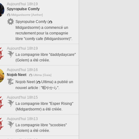
Aujourd'hui 18h19
Spyropulse Comfy
Midgardsormr [Aether]
Spyropulse Comfy (
Midgardsormr) a commencé un
recrutement pour la compagnie
libre "comfy cafe (Midgardsormr)".
Aujourd'hui 18h19
La compagnie libre "daddydaycare"
(Golem) a été créée.
Aujourd'hui 18h16
Nojob Neet
Ultima [Gaia]
Nojob Neet (
Ultima) a publié un
nouvel article : "暇やから".
Aujourd'hui 18h15
La compagnie libre "Esper Rising"
(Midgardsormr) a été créée.
Aujourd'hui 18h13
La compagnie libre "scoobies"
(Golem) a été créée.