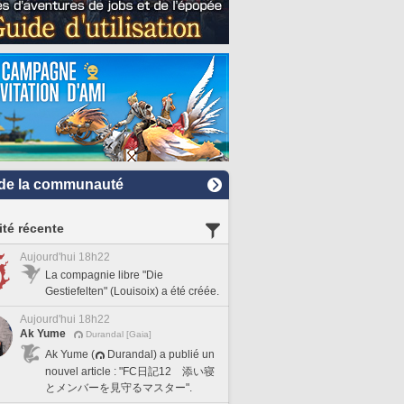
de la communauté
ité récente
Aujourd'hui 18h22
La compagnie libre "Die
Gestiefelten" (Louisoix) a été créée.
Aujourd'hui 18h22
Ak Yume
Durandal [Gaia]
Ak Yume (
Durandal) a publié un
nouvel article : "FC日記12 添い寝
とメンバーを見守るマスター".