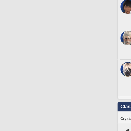
Clas
Crysta