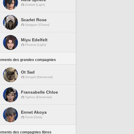
Zodiark [Light]
Scarlet Rose
Spriggan [Chaos]
Miyu Edelfelt
Phoenix [Light]
ements des grandes compagnies
Ot Sad
Gungnir [Elemental]
Fransabelle Chloe
Typhon [Elemental]
Ennet Akoya
Fenrir [Gaia]
ements des compagnies libres