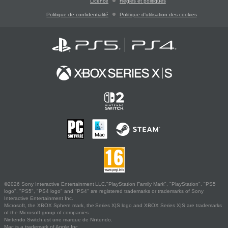
Licence
Règles et politiques
Politique de confidentialité
Politique d'utilisation des cookies
©2026 Sony Interactive Entertainment LLC."PlayStation Family Mark", "PlayStation", "PS5
logo", "PS5", "PS4 logo" and "PS4" are registered trademarks or trademarks of Sony
Interactive Entertainment Inc.
Microsoft, the XBOX Sphere mark, the Series X|S logo and XBOX Series X|S are trademarks
of the Microsoft group of companies.
Nintendo Switch est une marque de Nintendo.
Mac is a trademark of Apple Inc.