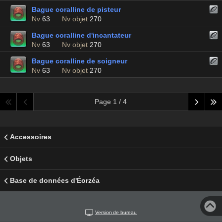
Bague coralline de pisteur
Nv
63
Nv objet
270
Bague coralline d'incantateur
Nv
63
Nv objet
270
Bague coralline de soigneur
Nv
63
Nv objet
270
Page 1 / 4
Accessoires
Objets
Base de données d'Éorzéa
Version de bureau