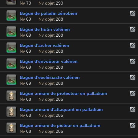
Nv
70
Nv objet
290
Bague de paladin zénobien
Nv
69
Nv objet
288
Bague de hutin valérien
Nv
69
Nv objet
288
Bague d'archer valérien
Nv
69
Nv objet
288
Bague d'envoûteur valérien
Nv
69
Nv objet
288
Bague d'ecclésiaste valérien
Nv
69
Nv objet
288
Bague-armure de protecteur en palladium
Nv
68
Nv objet
285
Bague-armure d'attaquant en palladium
Nv
68
Nv objet
285
Bague-armure de pisteur en palladium
Nv
68
Nv objet
285