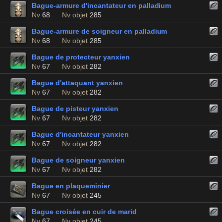
Bague-armure d'incantateur en palladium
Nv
68
Nv objet
285
Bague-armure de soigneur en palladium
Nv
68
Nv objet
285
Bague de protecteur yanxien
Nv
67
Nv objet
282
Bague d'attaquant yanxien
Nv
67
Nv objet
282
Bague de pisteur yanxien
Nv
67
Nv objet
282
Bague d'incantateur yanxien
Nv
67
Nv objet
282
Bague de soigneur yanxien
Nv
67
Nv objet
282
Bague en plaqueminier
Nv
67
Nv objet
245
Bague croisée en cuir de marid
Nv
67
Nv objet
245