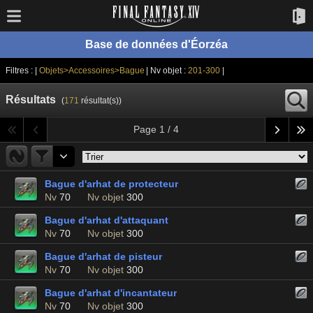
Base de données d'Éorzéa
Filtres : |
Objets>Accessoires>Bague
| Nv objet :
201-300
|
Résultats
(
171
résultat(s))
Page 1 / 4
Bague d'arhat de protecteur
Nv
70
Nv objet
300
Bague d'arhat d'attaquant
Nv
70
Nv objet
300
Bague d'arhat de pisteur
Nv
70
Nv objet
300
Bague d'arhat d'incantateur
Nv
70
Nv objet
300