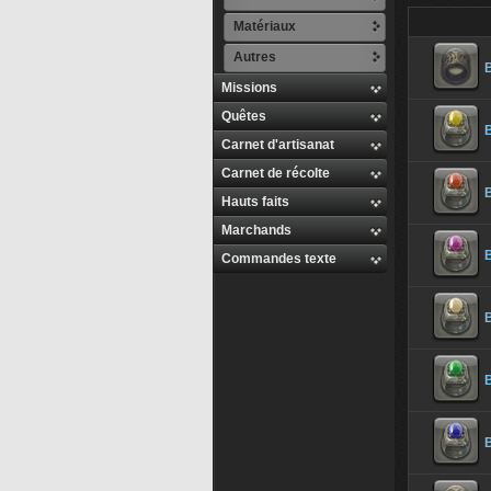
Matériaux
Autres
Missions
Quêtes
Carnet d'artisanat
Carnet de récolte
B
Hauts faits
Marchands
B
Commandes texte
B