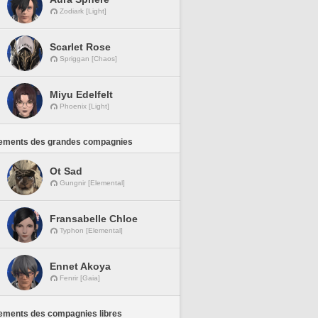
Zodiark [Light]
Scarlet Rose
Spriggan [Chaos]
Miyu Edelfelt
Phoenix [Light]
ements des grandes compagnies
Ot Sad
Gungnir [Elemental]
Fransabelle Chloe
Typhon [Elemental]
Ennet Akoya
Fenrir [Gaia]
ements des compagnies libres