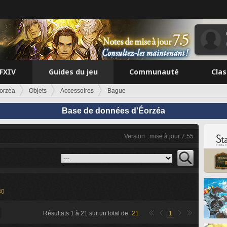
FFXIV
Guides du jeu
Communauté
Cla
orzéa
Objets
Accessoires
Bague
Base de données d'Éorzéa
Version : mise à jour 7.55
30
Résultats
1
à
21
sur un total de
21
1