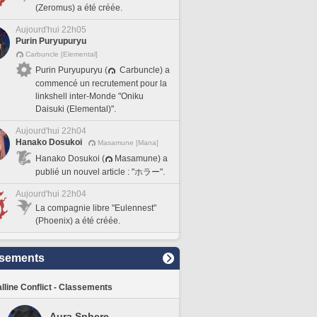
(Zeromus) a été créée.
Aujourd'hui 22h05
Purin Puryupuryu
Carbuncle [Elemental]
Purin Puryupuryu (
Carbuncle) a
commencé un recrutement pour la
linkshell inter-Monde "Oniku
Daisuki (Elemental)".
Aujourd'hui 22h04
Hanako Dosukoi
Masamune [Mana]
Hanako Dosukoi (
Masamune) a
publié un nouvel article : "ホラー".
Aujourd'hui 22h04
La compagnie libre "Eulennest"
(Phoenix) a été créée.
sements
lline Conflict - Classements
Aura Sphere