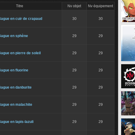
Titre
Nv objet
Nv équipement
Bague en cuir de crapaud
30
30
Bague en sphène
29
29
ague en pierre de soleil
29
29
ague en fluorine
29
29
Bague en danburite
29
29
Bague en malachite
29
29
ague en lapis-lazuli
29
29