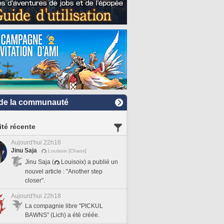
de la communauté
ité récente
Aujourd'hui 22h18
Jinu Saja
Louisoix [Chaos]
Jinu Saja (
Louisoix) a publié un
nouvel article : "Another step
closer".
Aujourd'hui 22h18
La compagnie libre "PICKUL
BAWNS" (Lich) a été créée.