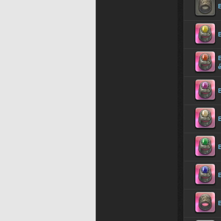
B
B
B