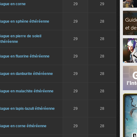
Bague en corne
29
29
Bague en sphène éthéréenne
29
28
ague en pierre de soleil
29
28
éthéréenne
ague en fluorine éthéréenne
29
28
Bague en danburite éthéréenne
29
28
Bague en malachite éthéréenne
29
28
ague en lapis-lazuli éthéréenne
29
28
Bague en corne éthéréenne
29
28