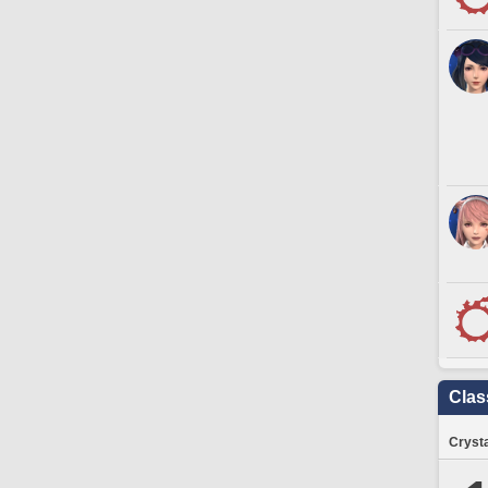
Clas
Crysta