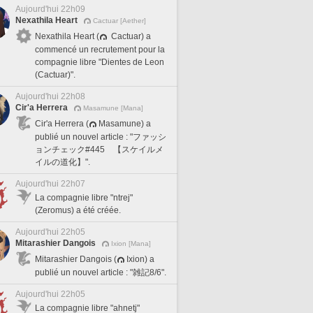
Aujourd'hui 22h09
Nexathila Heart
Cactuar [Aether]
Nexathila Heart (
Cactuar) a
commencé un recrutement pour la
compagnie libre "Dientes de Leon
(Cactuar)".
Aujourd'hui 22h08
Cir'a Herrera
Masamune [Mana]
Cir'a Herrera (
Masamune) a
publié un nouvel article : "ファッシ
ョンチェック#445 【スケイルメ
イルの道化】".
Aujourd'hui 22h07
La compagnie libre "ntrej"
(Zeromus) a été créée.
Aujourd'hui 22h05
Mitarashier Dangois
Ixion [Mana]
Mitarashier Dangois (
Ixion) a
publié un nouvel article : "雑記8/6".
Aujourd'hui 22h05
La compagnie libre "ahnetj"