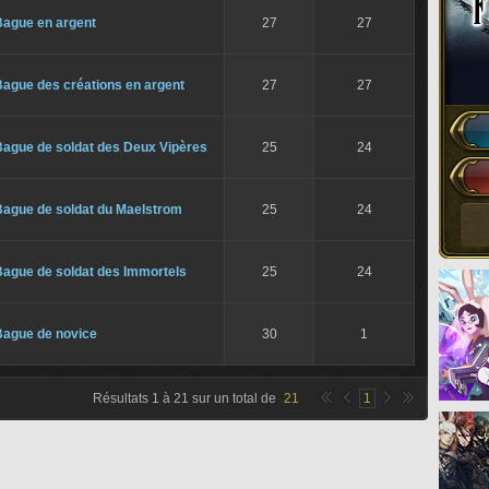
Bague en argent
27
27
Bague des créations en argent
27
27
Bague de soldat des Deux Vipères
25
24
Bague de soldat du Maelstrom
25
24
Bague de soldat des Immortels
25
24
Bague de novice
30
1
Résultats
1
à
21
sur un total de
21
1