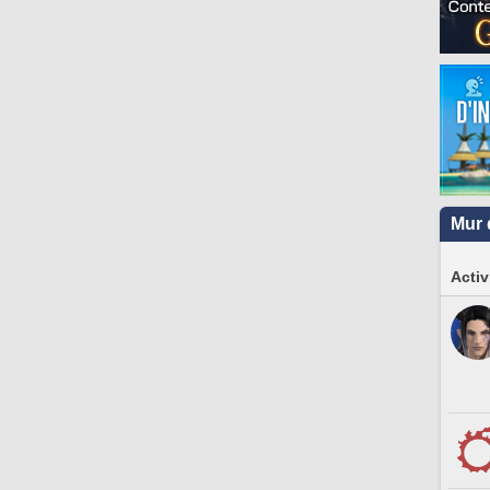
Mur 
Activ