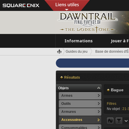
Informations
Jouer à 
Guides du jeu
Base de données d'É
Résultats
Objets
Bague
Armes
Outils
Filtres
Nv objet :
21-
Armures
Accessoires
Consommables