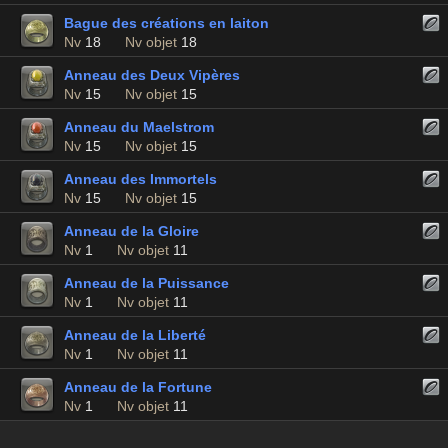
Bague des créations en laiton
Nv
18
Nv objet
18
Anneau des Deux Vipères
Nv
15
Nv objet
15
Anneau du Maelstrom
Nv
15
Nv objet
15
Anneau des Immortels
Nv
15
Nv objet
15
Anneau de la Gloire
Nv
1
Nv objet
11
Anneau de la Puissance
Nv
1
Nv objet
11
Anneau de la Liberté
Nv
1
Nv objet
11
Anneau de la Fortune
Nv
1
Nv objet
11