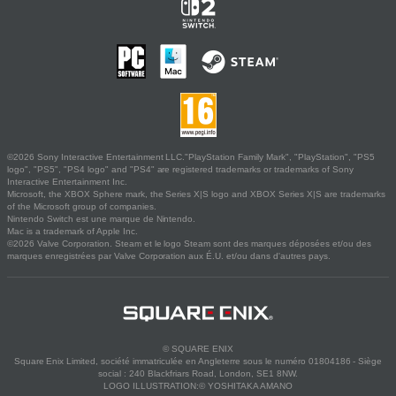
©2026 Sony Interactive Entertainment LLC."PlayStation Family Mark", "PlayStation", "PS5
logo", "PS5", "PS4 logo" and "PS4" are registered trademarks or trademarks of Sony
Interactive Entertainment Inc.
Microsoft, the XBOX Sphere mark, the Series X|S logo and XBOX Series X|S are trademarks
of the Microsoft group of companies.
Nintendo Switch est une marque de Nintendo.
Mac is a trademark of Apple Inc.
©2026 Valve Corporation. Steam et le logo Steam sont des marques déposées et/ou des
marques enregistrées par Valve Corporation aux É.U. et/ou dans d'autres pays.
© SQUARE ENIX
Square Enix Limited, société immatriculée en Angleterre sous le numéro 01804186 - Siège
social : 240 Blackfriars Road, London, SE1 8NW.
LOGO ILLUSTRATION:© YOSHITAKA AMANO