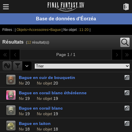
Base de données d'Éorzéa
Filtres : |
Objets>Accessoires>Bague
| Nv objet :
11-20
|
Résultats
(
12
résultat(s))
Page 1 / 1
Bague en cuir de bouquetin
Nv
20
Nv objet
20
Bague en corail blanc éthéréenne
Nv
19
Nv objet
19
Bague en corail blanc
Nv
19
Nv objet
19
Bague en laiton
Nv
18
Nv objet
18