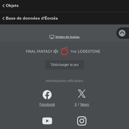
Objets
Base de données d'Éorzéa
Version de bureau
Télécharger le jeu
Informations officielles
/
Facebook
X
News