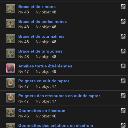
Bracelet de zircons
Nv
48
Nv objet
48
Bracelet de perles noires
Nv
48
Nv objet
48
Bracelet de tourmalines
Nv
48
Nv objet
48
Bracelet de turquoises
Nv
48
Nv objet
48
Armilles tortue éthéréennes
Nv
47
Nv objet
49
Poignets en cuir de raptor
Nv
47
Nv objet
47
Poignets des ressources en cuir de raptor
Nv
47
Nv objet
47
Gourmettes en électrum
Nv
46
Nv objet
46
Gourmettes des créations en électrum