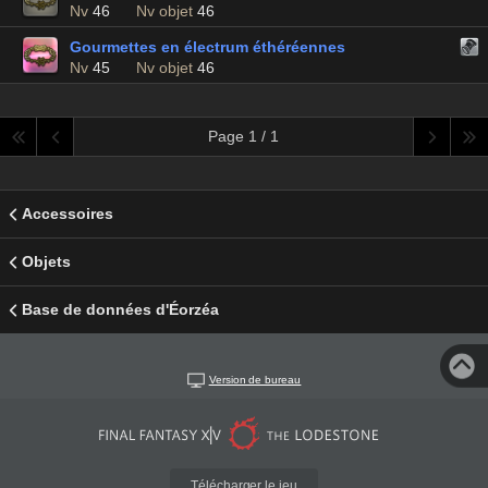
Nv
46
Nv objet
46
Gourmettes en électrum éthéréennes
Nv
45
Nv objet
46
Page 1 / 1
Accessoires
Objets
Base de données d'Éorzéa
Version de bureau
Télécharger le jeu