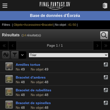
Base de données d'Éorzéa
Filtres : |
Objets>Accessoires>Bracelet
| Nv objet :
41-50
|
Résultats
(
14
résultat(s))
Page 1 / 1
Armilles tortue
Nv
49
Nv objet
49
Bracelet d'ambres
Nv
48
Nv objet
48
Bracelet de rubellites
Nv
48
Nv objet
48
Bracelet de spinelles
Nv
48
Nv objet
48