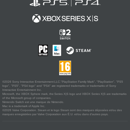
©2026 Sony Interactive Entertainment LLC."PlayStation Family Mark", "PlayStation", "PS5
logo", "PS5", "PS4 logo" and "PS4" are registered trademarks or trademarks of Sony
Interactive Entertainment Inc.
Microsoft, the XBOX Sphere mark, the Series X|S logo and XBOX Series X|S are trademarks
of the Microsoft group of companies.
Nintendo Switch est une marque de Nintendo.
Mac is a trademark of Apple Inc.
©2026 Valve Corporation. Steam et le logo Steam sont des marques déposées et/ou des
marques enregistrées par Valve Corporation aux É.U. et/ou dans d'autres pays.