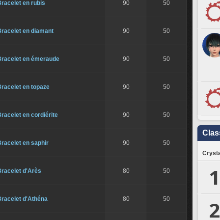
racelet en rubis
90
50
Bracelet en diamant
90
50
Bracelet en émeraude
90
50
racelet en topaze
90
50
racelet en cordiérite
90
50
Clas
racelet en saphir
90
50
Crysta
1
racelet d'Arès
80
50
Bracelet d'Athéna
80
50
2