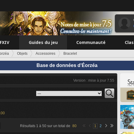
FFXIV
Guides du jeu
Communauté
Cla
orzéa
Objets
Accessoires
Bracelet
Base de données d'Éorzéa
Version : mise à jour 7.55
100
Résultats
1
à
50
sur un total de
80
1
2