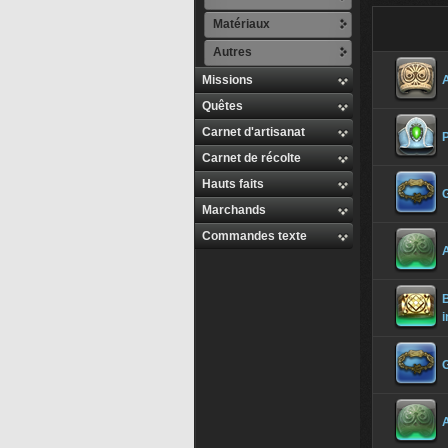
Matériaux
Autres
Missions
A
Quêtes
Carnet d'artisanat
P
Carnet de récolte
Hauts faits
Marchands
Commandes texte
A
B
i
A