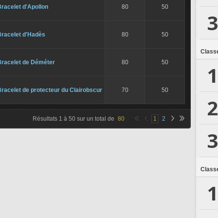
racelet d'Apollon
80
50
3
Bracelet d'Hadès
80
50
Class
Bracelet de Déméter
80
50
1
racelet de protecteur du Clairobscur
70
50
2
Résultats
1
à
50
sur un total de
80
1
2
3
Class
1