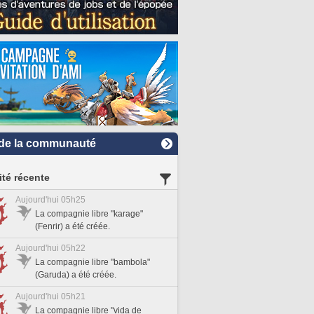
de la communauté
ité récente
Aujourd'hui 05h25
La compagnie libre "karage"
(Fenrir) a été créée.
Aujourd'hui 05h22
La compagnie libre "bambola"
(Garuda) a été créée.
Aujourd'hui 05h21
La compagnie libre "vida de