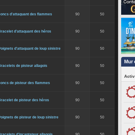
Joncs d'attaquant des flammes
90
50
racelet d'attaquant des héros
90
50
oignets d'attaquant de loup sinistre
90
50
Mur 
racelets de pisteur allagois
90
50
Activ
Joncs de pisteur des flammes
90
50
racelet de pisteur des héros
90
50
oignets de pisteur de loup sinistre
90
50
racelets d'incantateur allagois
90
50