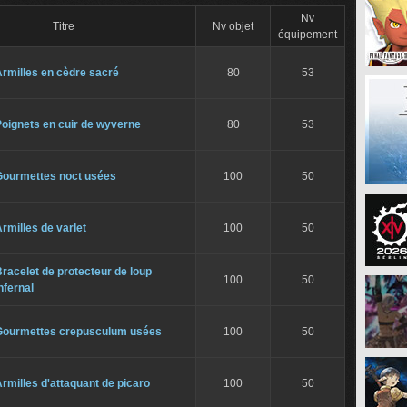
Nv
Titre
Nv objet
équipement
rmilles en cèdre sacré
80
53
oignets en cuir de wyverne
80
53
Gourmettes noct usées
100
50
rmilles de varlet
100
50
racelet de protecteur de loup
100
50
nfernal
Gourmettes crepusculum usées
100
50
rmilles d'attaquant de picaro
100
50