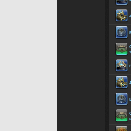
B
G
s
B
B
s