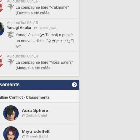
Aujourd'hui 05h16
La compagnie libre "krakhome"
(Famfrit) a été créée.
Aujourd'hui 05h15
Yanagi Asuka
Tiamat [Gaia]
Yanagi Asuka (
Tiamat) a publié
un nouvel article : "ネガティブな日
記".
Aujourd'hui 05h14
La compagnie libre "Moss Eaters"
(Mateus) a été créée.
sements
lline Conflict - Classements
Aura Sphere
Zodiark [Light]
Miyu Edelfelt
Phoenix [Light]