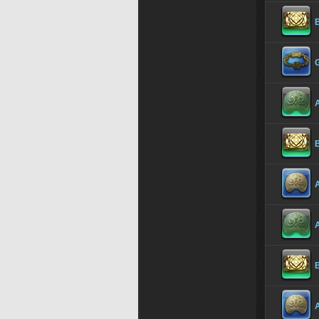
B
A
B
A
A
B
A