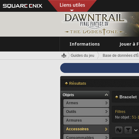
Informations
Jouer à 
Guides du jeu
Base de données d'É
Résultats
Objets
Bracelet
Armes
Outils
Filtres
Nv objet :
51-
Armures
Accessoires
Consommables