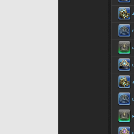
B
P
B
B
P
B