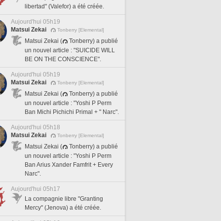
libertad" (Valefor) a été créée.
Aujourd'hui 05h19
Matsui Zekai
Tonberry [Elemental]
Matsui Zekai (
Tonberry) a publié
un nouvel article : "SUICIDE WILL
BE ON THE CONSCIENCE".
Aujourd'hui 05h19
Matsui Zekai
Tonberry [Elemental]
Matsui Zekai (
Tonberry) a publié
un nouvel article : "Yoshi P Perm
Ban Michi Pichichi Primal + " Narc".
Aujourd'hui 05h18
Matsui Zekai
Tonberry [Elemental]
Matsui Zekai (
Tonberry) a publié
un nouvel article : "Yoshi P Perm
Ban Arius Xander Famfrit + Every
Narc".
Aujourd'hui 05h17
La compagnie libre "Granting
Mercy" (Jenova) a été créée.