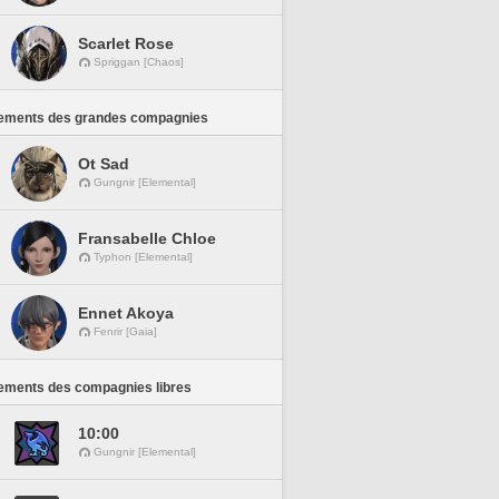
Scarlet Rose
Spriggan [Chaos]
ements des grandes compagnies
Ot Sad
Gungnir [Elemental]
Fransabelle Chloe
Typhon [Elemental]
Ennet Akoya
Fenrir [Gaia]
ements des compagnies libres
10:00
Gungnir [Elemental]