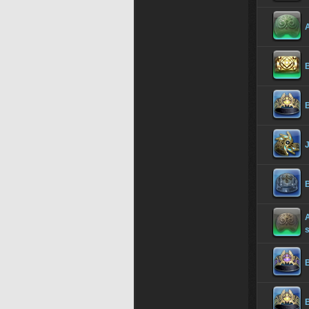
A
B
B
B
A
s
B
B