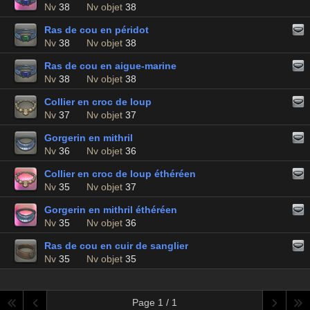
Nv
38
Nv objet
38
Ras de cou en péridot
Nv
38
Nv objet
38
Ras de cou en aigue-marine
Nv
38
Nv objet
38
Collier en croc de loup
Nv
37
Nv objet
37
Gorgerin en mithril
Nv
36
Nv objet
36
Collier en croc de loup éthéréen
Nv
35
Nv objet
37
Gorgerin en mithril éthéréen
Nv
35
Nv objet
36
Ras de cou en cuir de sanglier
Nv
35
Nv objet
35
Page 1 / 1