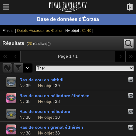
Base de données d'Éorzéa
Filtres : |
Objets>Accessoires>Collier
| Nv objet :
31-40
|
Résultats
(
20
résultat(s))
Page 1 / 1
Ras de cou en mithril
Nv
39
Nv objet
39
Ras de cou en héliodore éthéréen
Nv
38
Nv objet
38
Ras de cou en héliodore
Nv
38
Nv objet
38
Ras de cou en grenat éthéréen
Nv
38
Nv objet
38