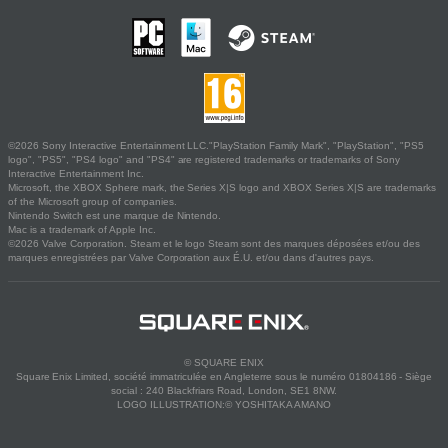
©2026 Sony Interactive Entertainment LLC."PlayStation Family Mark", "PlayStation", "PS5
logo", "PS5", "PS4 logo" and "PS4" are registered trademarks or trademarks of Sony
Interactive Entertainment Inc.
Microsoft, the XBOX Sphere mark, the Series X|S logo and XBOX Series X|S are trademarks
of the Microsoft group of companies.
Nintendo Switch est une marque de Nintendo.
Mac is a trademark of Apple Inc.
©2026 Valve Corporation. Steam et le logo Steam sont des marques déposées et/ou des
marques enregistrées par Valve Corporation aux É.U. et/ou dans d'autres pays.
© SQUARE ENIX
Square Enix Limited, société immatriculée en Angleterre sous le numéro 01804186 - Siège
social : 240 Blackfriars Road, London, SE1 8NW.
LOGO ILLUSTRATION:© YOSHITAKA AMANO