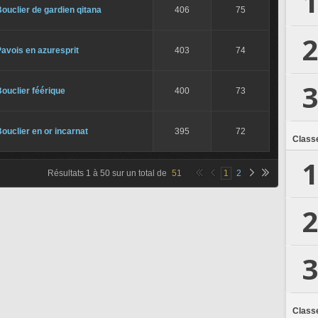
1
ouclier de gardien qitana
406
75
2
avois en azuresprit
403
74
3
ouclier féérique
400
73
ouclier en or incarnat
395
72
Class
1
Résultats
1
à
50
sur un total de
51
1
2
2
3
Class