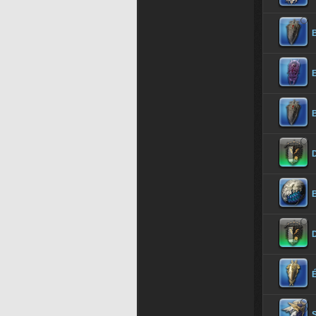
B
B
B