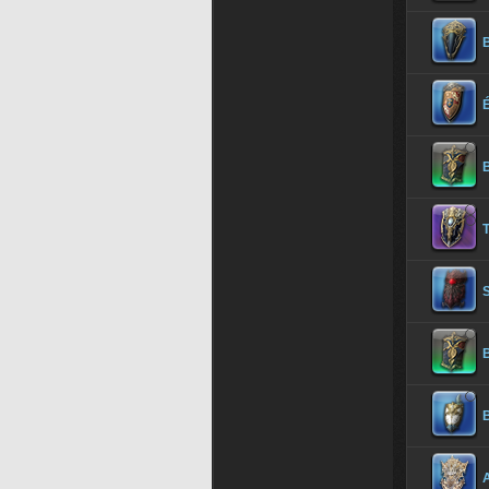
É
B
B
B
A