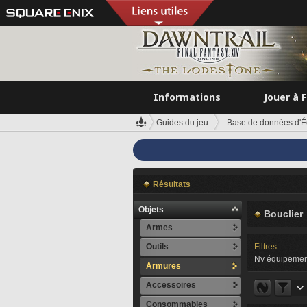
Informations
Jouer à 
Guides du jeu
Base de données d'É
Résultats
Objets
Bouclier
Armes
Outils
Filtres
Nv équipemen
Armures
Accessoires
Consommables