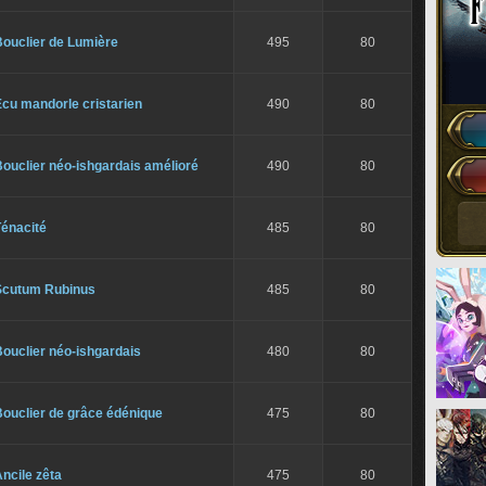
Bouclier de Lumière
495
80
cu mandorle cristarien
490
80
ouclier néo-ishgardais amélioré
490
80
Ténacité
485
80
Scutum Rubinus
485
80
ouclier néo-ishgardais
480
80
ouclier de grâce édénique
475
80
ncile zêta
475
80