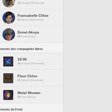
Gungnir [Elemental]
Fransabelle Chloe
Typhon [Elemental]
Ennet Akoya
Fenrir [Gaia]
ements des compagnies libres
10:00
Gungnir [Elemental]
Fleur Chloe
Typhon [Elemental]
Metal Woman
Titan [Mana]
ements du Front