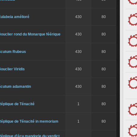
ulabeia amélioré
430
80
ouclier rond du Monarque féérique
430
80
Scutum Rubeus
430
80
ouclier Viridis
430
80
Scutum adamantin
430
80
éplique de Ténacité
1
80
Réplique de Ténacité in memoriam
1
80
éplique d'écu mandorle du verdict