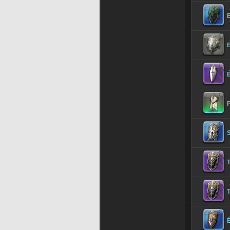
B
P
É