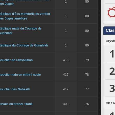
1
80
des Juges
éplique d'écu mandorle du verdict
1
80
des Juges amélioré
Réplique mate du Courage de
Clas
1
80
Gunnhildr
Crysta
Réplique du Courage de Gunnhildr
1
80
1
ouclier de l'absolution
418
79
2
ouclier nain en mithril noble
415
78
3
Bouclier des Nabaath
412
77
Class
avois en bronze titané
409
76