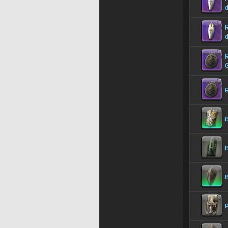
R
B
B
P