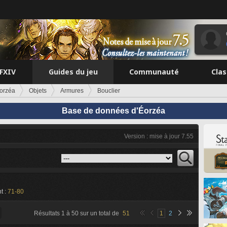
FFXIV
Guides du jeu
Communauté
Cla
orzéa
Objets
Armures
Bouclier
Base de données d'Éorzéa
Version : mise à jour 7.55
t :
71-80
Résultats
1
à
50
sur un total de
51
1
2