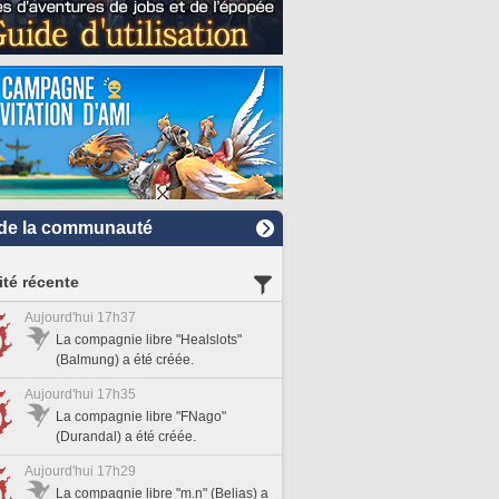
de la communauté
ité récente
Aujourd'hui 17h37
La compagnie libre "Healslots"
(Balmung) a été créée.
Aujourd'hui 17h35
La compagnie libre "FNago"
(Durandal) a été créée.
Aujourd'hui 17h29
La compagnie libre "m.n" (Belias) a