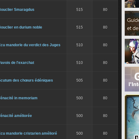
Bouclier Smaragdus
515
80
ouclier en durium noble
515
80
Écu mandorle du verdict des Juges
510
80
avois de l'exarchat
510
80
Scutum des chœurs édéniques
505
80
Ténacité in memoriam
500
80
Ténacité améliorée
500
80
cu mandorle cristarien amélioré
500
80