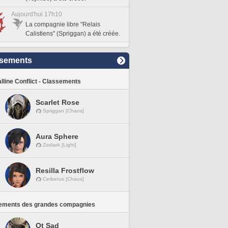
Aujourd'hui 17h10
La compagnie libre "Relais
Calistiens" (Spriggan) a été créée.
sements
lline Conflict - Classements
Scarlet Rose
Spriggan [Chaos]
Aura Sphere
Zodiark [Light]
Resilla Frostflow
Cerberus [Chaos]
ements des grandes compagnies
Ot Sad