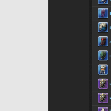
E
B
B
R
R