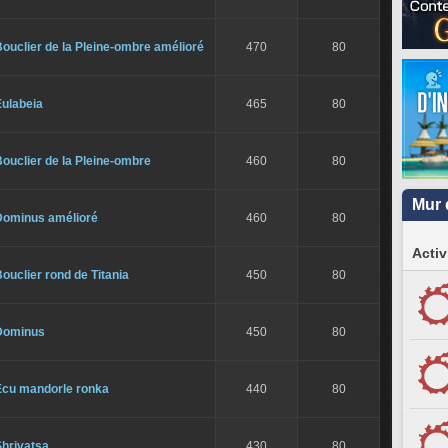
ouclier de la Pleine-ombre amélioré
470
80
Eulabeia
465
80
ouclier de la Pleine-ombre
460
80
Mur 
Dominus amélioré
460
80
Activ
ouclier rond de Titania
450
80
Dominus
450
80
Écu mandorle ronka
440
80
Shrivatsa
430
80