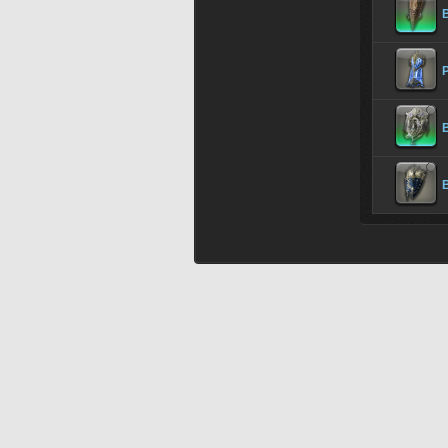
B
P
B
B