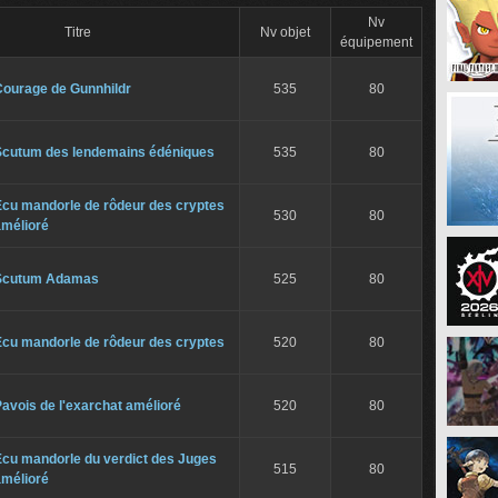
Nv
Titre
Nv objet
équipement
Courage de Gunnhildr
535
80
Scutum des lendemains édéniques
535
80
Écu mandorle de rôdeur des cryptes
530
80
amélioré
Scutum Adamas
525
80
Écu mandorle de rôdeur des cryptes
520
80
avois de l'exarchat amélioré
520
80
Écu mandorle du verdict des Juges
515
80
amélioré