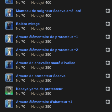
Nv
70
Nv objet
400
Manteau de soigneur Scaeva amélioré
Nv
70
Nv objet
400
Boléro mirage
Nv
70
Nv objet
400
Armure élémentaire de protecteur +1
Nv
70
Nv objet
390
Armure élémentaire de protecteur +2
Nv
70
Nv objet
390
Armure de chevalier sacré d'Ivalice
Nv
70
Nv objet
390
Armure de protecteur Scaeva
Nv
70
Nv objet
390
Kasaya yama de protecteur
Nv
70
Nv objet
390
Armure élémentaire d'abatteur +1
Nv
70
Nv objet
390