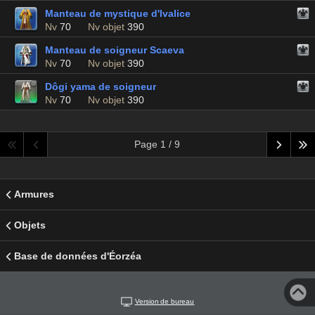
Manteau de mystique d'Ivalice
Nv
70
Nv objet
390
Manteau de soigneur Scaeva
Nv
70
Nv objet
390
Dôgi yama de soigneur
Nv
70
Nv objet
390
Page 1 / 9
Armures
Objets
Base de données d'Éorzéa
Version de bureau