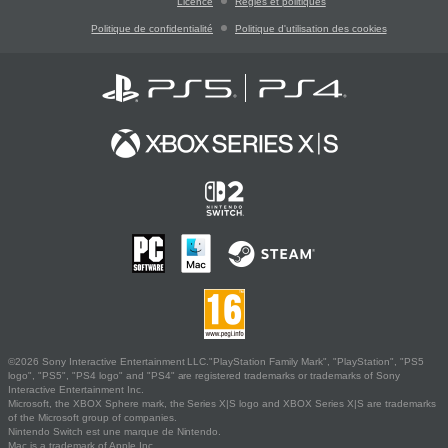
Licence
Règles et politiques
Politique de confidentialité
Politique d'utilisation des cookies
©2026 Sony Interactive Entertainment LLC."PlayStation Family Mark", "PlayStation", "PS5
logo", "PS5", "PS4 logo" and "PS4" are registered trademarks or trademarks of Sony
Interactive Entertainment Inc.
Microsoft, the XBOX Sphere mark, the Series X|S logo and XBOX Series X|S are trademarks
of the Microsoft group of companies.
Nintendo Switch est une marque de Nintendo.
Mac is a trademark of Apple Inc.