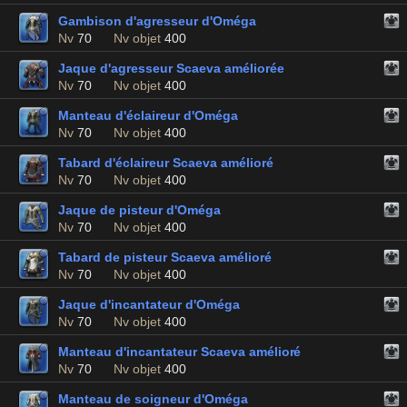
Gambison d'agresseur d'Oméga
Nv
70
Nv objet
400
Jaque d'agresseur Scaeva améliorée
Nv
70
Nv objet
400
Manteau d'éclaireur d'Oméga
Nv
70
Nv objet
400
Tabard d'éclaireur Scaeva amélioré
Nv
70
Nv objet
400
Jaque de pisteur d'Oméga
Nv
70
Nv objet
400
Tabard de pisteur Scaeva amélioré
Nv
70
Nv objet
400
Jaque d'incantateur d'Oméga
Nv
70
Nv objet
400
Manteau d'incantateur Scaeva amélioré
Nv
70
Nv objet
400
Manteau de soigneur d'Oméga