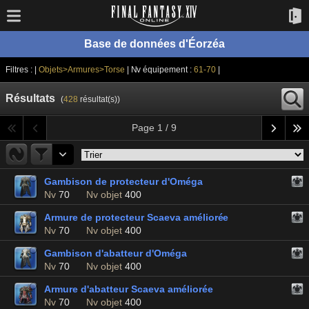
Base de données d'Éorzéa
Filtres : |
Objets>Armures>Torse
| Nv équipement :
61-70
|
Résultats
(
428
résultat(s))
Page 1 / 9
Gambison de protecteur d'Oméga
Nv
70
Nv objet
400
Armure de protecteur Scaeva améliorée
Nv
70
Nv objet
400
Gambison d'abatteur d'Oméga
Nv
70
Nv objet
400
Armure d'abatteur Scaeva améliorée
Nv
70
Nv objet
400