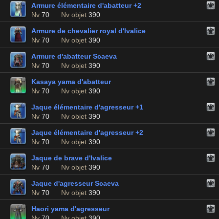
Armure élémentaire d'abatteur +2
Nv
70
Nv objet
390
Armure de chevalier royal d'Ivalice
Nv
70
Nv objet
390
Armure d'abatteur Scaeva
Nv
70
Nv objet
390
Kasaya yama d'abatteur
Nv
70
Nv objet
390
Jaque élémentaire d'agresseur +1
Nv
70
Nv objet
390
Jaque élémentaire d'agresseur +2
Nv
70
Nv objet
390
Jaque de brave d'Ivalice
Nv
70
Nv objet
390
Jaque d'agresseur Scaeva
Nv
70
Nv objet
390
Haori yama d'agresseur
Nv
70
Nv objet
390