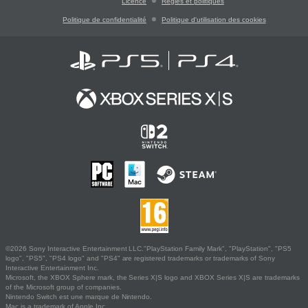
Licence
Règles et politiques
Politique de confidentialité
Politique d'utilisation des cookies
©2026 Sony Interactive Entertainment LLC."PlayStation Family Mark", "PlayStation", "PS5
logo", "PS5", "PS4 logo" and "PS4" are registered trademarks or trademarks of Sony
Interactive Entertainment Inc.
Microsoft, the XBOX Sphere mark, the Series X|S logo and XBOX Series X|S are trademarks
of the Microsoft group of companies.
Nintendo Switch est une marque de Nintendo.
Mac is a trademark of Apple Inc.