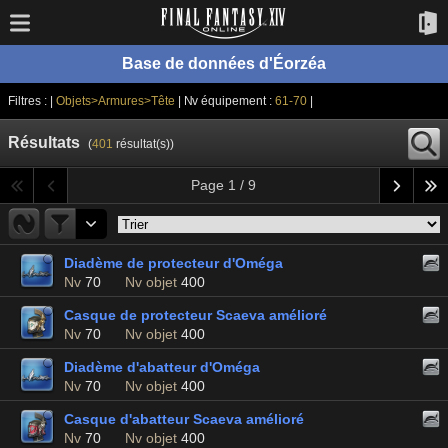
Base de données d'Éorzéa
Filtres : |
Objets>Armures>Tête
| Nv équipement :
61-70
|
Résultats
(
401
résultat(s))
Page 1 / 9
Diadème de protecteur d'Oméga
Nv
70
Nv objet
400
Casque de protecteur Scaeva amélioré
Nv
70
Nv objet
400
Diadème d'abatteur d'Oméga
Nv
70
Nv objet
400
Casque d'abatteur Scaeva amélioré
Nv
70
Nv objet
400