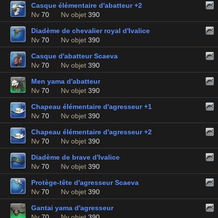
Casque élémentaire d'abatteur +2
Nv
70
Nv objet
390
Diadème de chevalier royal d'Ivalice
Nv
70
Nv objet
390
Casque d'abatteur Scaeva
Nv
70
Nv objet
390
Men yama d'abatteur
Nv
70
Nv objet
390
Chapeau élémentaire d'agresseur +1
Nv
70
Nv objet
390
Chapeau élémentaire d'agresseur +2
Nv
70
Nv objet
390
Diadème de brave d'Ivalice
Nv
70
Nv objet
390
Protège-tête d'agresseur Scaeva
Nv
70
Nv objet
390
Gantai yama d'agresseur
Nv
70
Nv objet
390