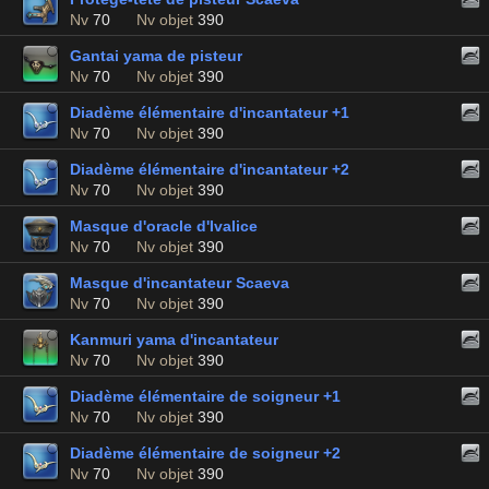
Nv
70
Nv objet
390
Gantai yama de pisteur
Nv
70
Nv objet
390
Diadème élémentaire d'incantateur +1
Nv
70
Nv objet
390
Diadème élémentaire d'incantateur +2
Nv
70
Nv objet
390
Masque d'oracle d'Ivalice
Nv
70
Nv objet
390
Masque d'incantateur Scaeva
Nv
70
Nv objet
390
Kanmuri yama d'incantateur
Nv
70
Nv objet
390
Diadème élémentaire de soigneur +1
Nv
70
Nv objet
390
Diadème élémentaire de soigneur +2
Nv
70
Nv objet
390