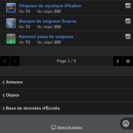
Chapeau de mystique d'Ivalice
Nv
70
Nv objet
390
Masque de soigneur Scaeva
Nv
70
Nv objet
390
Kanmuri yama de soigneur
Nv
70
Nv objet
390
Page 1 / 9
Armures
Objets
Base de données d'Éorzéa
Version de bureau