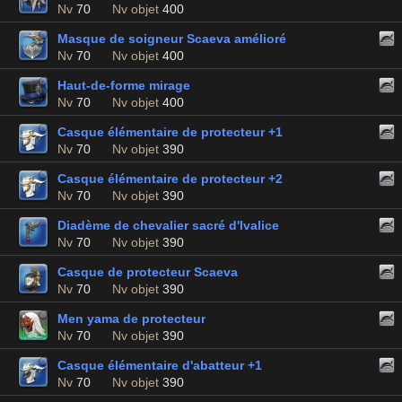
Nv
70
Nv objet
400
Masque de soigneur Scaeva amélioré
Nv
70
Nv objet
400
Haut-de-forme mirage
Nv
70
Nv objet
400
Casque élémentaire de protecteur +1
Nv
70
Nv objet
390
Casque élémentaire de protecteur +2
Nv
70
Nv objet
390
Diadème de chevalier sacré d'Ivalice
Nv
70
Nv objet
390
Casque de protecteur Scaeva
Nv
70
Nv objet
390
Men yama de protecteur
Nv
70
Nv objet
390
Casque élémentaire d'abatteur +1
Nv
70
Nv objet
390