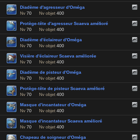
Diadème d'agresseur d'Oméga
Nv
70
Nv objet
400
Protège-tête d'agresseur Scaeva amélioré
Nv
70
Nv objet
400
Diadème d'éclaireur d'Oméga
Nv
70
Nv objet
400
Visière d'éclaireur Scaeva améliorée
Nv
70
Nv objet
400
Diadème de pisteur d'Oméga
Nv
70
Nv objet
400
Protège-tête de pisteur Scaeva amélioré
Nv
70
Nv objet
400
Masque d'incantateur d'Oméga
Nv
70
Nv objet
400
Masque d'incantateur Scaeva amélioré
Nv
70
Nv objet
400
Chapeau de soigneur d'Oméga