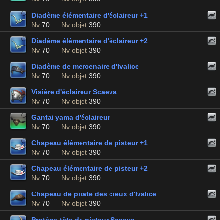
Diadème élémentaire d'éclaireur +1
Nv
70
Nv objet
390
Diadème élémentaire d'éclaireur +2
Nv
70
Nv objet
390
Diadème de mercenaire d'Ivalice
Nv
70
Nv objet
390
Visière d'éclaireur Scaeva
Nv
70
Nv objet
390
Gantai yama d'éclaireur
Nv
70
Nv objet
390
Chapeau élémentaire de pisteur +1
Nv
70
Nv objet
390
Chapeau élémentaire de pisteur +2
Nv
70
Nv objet
390
Chapeau de pirate des cieux d'Ivalice
Nv
70
Nv objet
390
Protège-tête de pisteur Scaeva