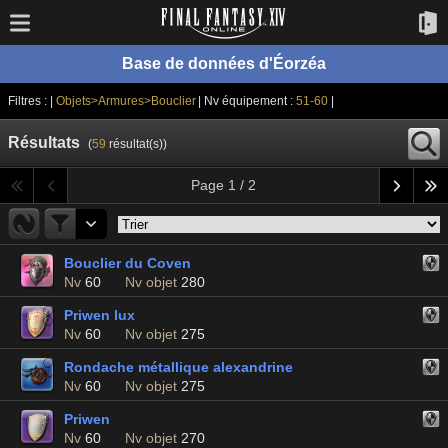
Base de données d'Éorzéa
Filtres : |
Objets>Armures>Bouclier
| Nv équipement :
51-60
|
Résultats
(
59
résultat(s))
Page 1 / 2
Bouclier du Coven
Nv
60
Nv objet
280
Priwen lux
Nv
60
Nv objet
275
Rondache métallique alexandrine
Nv
60
Nv objet
275
Priwen
Nv
60
Nv objet
270