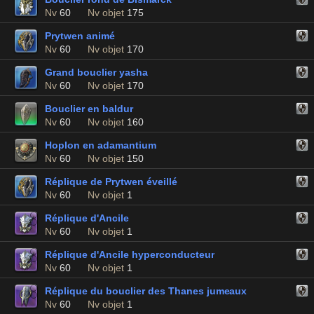
Nv
60
Nv objet
175
Prytwen animé
Nv
60
Nv objet
170
Grand bouclier yasha
Nv
60
Nv objet
170
Bouclier en baldur
Nv
60
Nv objet
160
Hoplon en adamantium
Nv
60
Nv objet
150
Réplique de Prytwen éveillé
Nv
60
Nv objet
1
Réplique d'Ancile
Nv
60
Nv objet
1
Réplique d'Ancile hyperconducteur
Nv
60
Nv objet
1
Réplique du bouclier des Thanes jumeaux
Nv
60
Nv objet
1