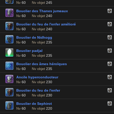
Nv
60
Nv objet
245
Bouclier des Thanes jumeaux
Nv
60
Nv objet
240
Bouclier du feu de l'enfer amélioré
Nv
60
Nv objet
240
Bouclier de Nidhogg
Nv
60
Nv objet
235
Bouclier padjal
Nv
60
Nv objet
235
Bouclier des âmes héroïques
Nv
60
Nv objet
235
Ancile hyperconducteur
Nv
60
Nv objet
230
Bouclier du feu de l'enfer
Nv
60
Nv objet
230
Bouclier de Sephirot
Nv
60
Nv objet
220