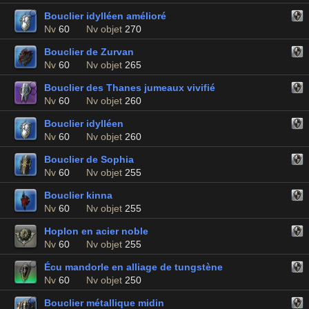
Bouclier idylléen amélioré
Nv
60
Nv objet
270
Bouclier de Zurvan
Nv
60
Nv objet
265
Bouclier des Thanes jumeaux vivifié
Nv
60
Nv objet
260
Bouclier idylléen
Nv
60
Nv objet
260
Bouclier de Sophia
Nv
60
Nv objet
255
Bouclier kinna
Nv
60
Nv objet
255
Hoplon en acier noble
Nv
60
Nv objet
255
Écu mandorle en alliage de tungstène
Nv
60
Nv objet
250
Bouclier métallique midin