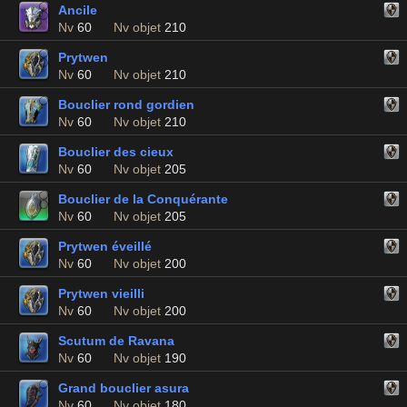
Ancile
Nv
60
Nv objet
210
Prytwen
Nv
60
Nv objet
210
Bouclier rond gordien
Nv
60
Nv objet
210
Bouclier des cieux
Nv
60
Nv objet
205
Bouclier de la Conquérante
Nv
60
Nv objet
205
Prytwen éveillé
Nv
60
Nv objet
200
Prytwen vieilli
Nv
60
Nv objet
200
Scutum de Ravana
Nv
60
Nv objet
190
Grand bouclier asura
Nv
60
Nv objet
180