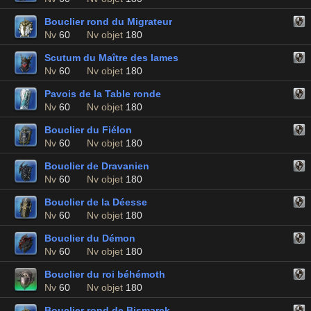
Bouclier rond du Migrateur
Nv
60
Nv objet
180
Scutum du Maître des lames
Nv
60
Nv objet
180
Pavois de la Table ronde
Nv
60
Nv objet
180
Bouclier du Fiélon
Nv
60
Nv objet
180
Bouclier de Dravanien
Nv
60
Nv objet
180
Bouclier de la Déesse
Nv
60
Nv objet
180
Bouclier du Démon
Nv
60
Nv objet
180
Bouclier du roi béhémoth
Nv
60
Nv objet
180
Bouclier rond de Bismarck