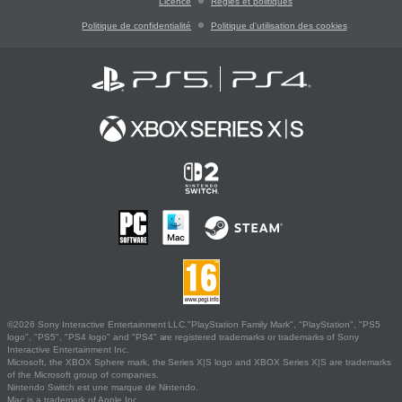
Licence
Règles et politiques
Politique de confidentialité
Politique d'utilisation des cookies
©2026 Sony Interactive Entertainment LLC."PlayStation Family Mark", "PlayStation", "PS5
logo", "PS5", "PS4 logo" and "PS4" are registered trademarks or trademarks of Sony
Interactive Entertainment Inc.
Microsoft, the XBOX Sphere mark, the Series X|S logo and XBOX Series X|S are trademarks
of the Microsoft group of companies.
Nintendo Switch est une marque de Nintendo.
Mac is a trademark of Apple Inc.