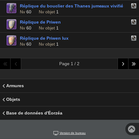
Réplique du bouclier des Thanes jumeaux vivifié
Nv
60
Nv objet
1
Réplique de Priwen
Nv
60
Nv objet
1
Réplique de Priwen lux
Nv
60
Nv objet
1
Page 1 / 2
Armures
Objets
Base de données d'Éorzéa
Version de bureau