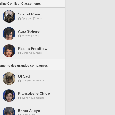
lline Conflict - Classements
Scarlet Rose
Spriggan [Chaos]
Aura Sphere
Zodiark [Light]
Resilla Frostflow
Cerberus [Chaos]
ements des grandes compagnies
Ot Sad
Gungnir [Elemental]
Fransabelle Chloe
Typhon [Elemental]
Ennet Akoya
Fenrir [Gaia]