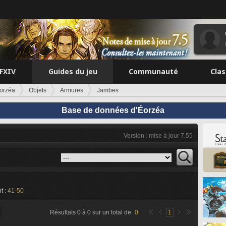
FFXIV
Guides du jeu
Communauté
Cla
orzéa
Objets
Armures
Jambes
Base de données d'Éorzéa
Version : mise à jour 7.55
t :
41-50
Résultats
0
à
0
sur un total de
0
1