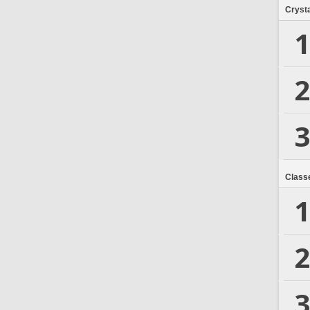
Crysta
1
2
3
Class
1
2
3