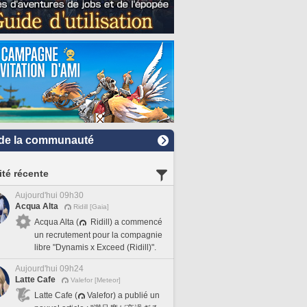
de la communauté
ité récente
Aujourd'hui 09h30
Acqua Alta
Ridill [Gaia]
Acqua Alta (
Ridill) a commencé
un recrutement pour la compagnie
libre "Dynamis x Exceed (Ridill)".
Aujourd'hui 09h24
Latte Cafe
Valefor [Meteor]
Latte Cafe (
Valefor) a publié un