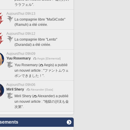
ララフェル".
Aujourd'hui 09h13
La compagnie libre "MaGiCode"
(Ramuh) a été créée.
Aujourd'hui 09h12
La compagnie libre "Lento"
(Durandal) a été créée.
Aujourd'hui 09h09
Yuu Rosemary
Aegis [Elemental]
Yuu Rosemary (
Aegis) a publié
un nouvel article : "ファントムウェ
ポンできました！".
Aujourd'hui 09h06
Miril Shery
Alexander [Gaia]
Miril Shery (
Alexander) a publié
un nouvel article : "地獄の沙汰も金
次第".
sements