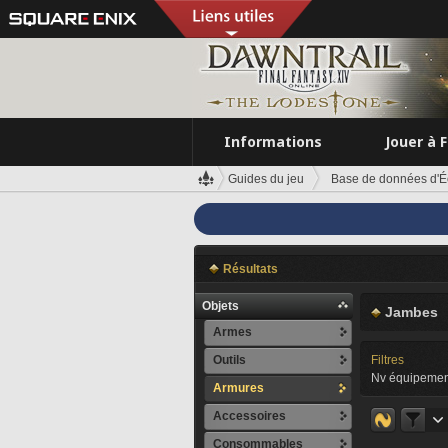
Informations
Jouer à 
Guides du jeu
Base de données d'É
Résultats
Objets
Jambes
Armes
Outils
Filtres
Nv équipemen
Armures
Accessoires
Consommables