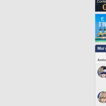
Mur 
Activ