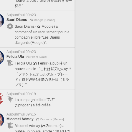
nouvel article : "満足度が高過ぎる一
杯🍜".
Aujourd'hui 09h23
Saori Diams
Moogle [Chaos]
Saori Diams (
Moogle) a
commencé un recrutement pour la
compagnie libre "Les Diams
d'argents (Moogle)".
Aujourd'hui 09h23
Felicia Ulu
Fenrir [Gaia]
Felicia Ulu (
Fenrir) a publié un
nouvel article : "これは妖刀なのか？
「ファントムオカルタム・ブレー
ド」侍 PW第4段階の見た目（ミラ
プリ）".
Aujourd'hui 09h19
La compagnie libre "ZzZ"
(Spriggan) a été créée.
Aujourd'hui 09h15
Micomel Admay
Zeromus [Meteor]
Micomel Admay (
Zeromus) a
publié un nouvel article : "運だけの