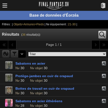
Base de données d'Éorzéa
Filtres : |
Objets>Armures>Pieds
| Nv équipement :
21-30
|
Résultats
(
36
résultat(s))
Page 1 / 1
Sabatons en acier
Nv
30
Nv objet
30
Protège-jambes en cuir de crapaud
Nv
30
Nv objet
30
Bottes de travail en cuir de crapaud
Nv
30
Nv objet
30
Sabatons en acier éthéréens
Nv
28
Nv objet
30