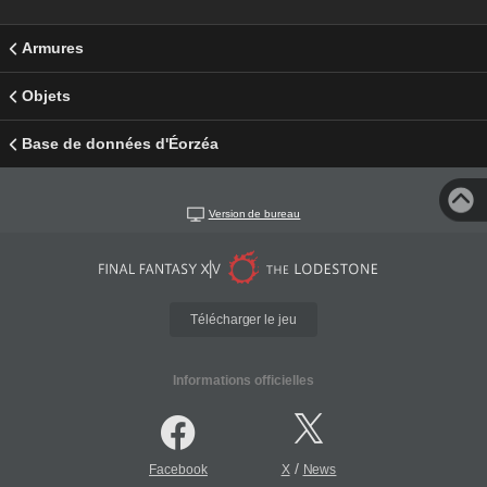
Armures
Objets
Base de données d'Éorzéa
Version de bureau
Télécharger le jeu
Informations officielles
/
Facebook
X
News