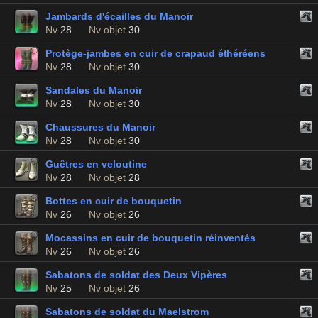
Jambards d'écailles du Manoir
Nv
28
Nv objet
30
Protège-jambes en cuir de crapaud éthéréens
Nv
28
Nv objet
30
Sandales du Manoir
Nv
28
Nv objet
30
Chaussures du Manoir
Nv
28
Nv objet
30
Guêtres en veloutine
Nv
28
Nv objet
28
Bottes en cuir de bouquetin
Nv
26
Nv objet
26
Mocassins en cuir de bouquetin réinventés
Nv
26
Nv objet
26
Sabatons de soldat des Deux Vipères
Nv
25
Nv objet
26
Sabatons de soldat du Maelstrom