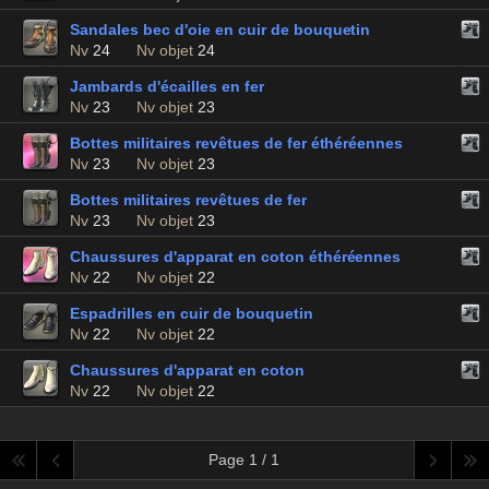
Sandales bec d'oie en cuir de bouquetin
Nv
24
Nv objet
24
Jambards d'écailles en fer
Nv
23
Nv objet
23
Bottes militaires revêtues de fer éthéréennes
Nv
23
Nv objet
23
Bottes militaires revêtues de fer
Nv
23
Nv objet
23
Chaussures d'apparat en coton éthéréennes
Nv
22
Nv objet
22
Espadrilles en cuir de bouquetin
Nv
22
Nv objet
22
Chaussures d'apparat en coton
Nv
22
Nv objet
22
Page 1 / 1