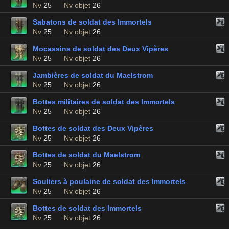
Nv
25
Nv objet
26
Sabatons de soldat des Immortels
Nv
25
Nv objet
26
Mocassins de soldat des Deux Vipères
Nv
25
Nv objet
26
Jambières de soldat du Maelstrom
Nv
25
Nv objet
26
Bottes militaires de soldat des Immortels
Nv
25
Nv objet
26
Bottes de soldat des Deux Vipères
Nv
25
Nv objet
26
Bottes de soldat du Maelstrom
Nv
25
Nv objet
26
Souliers à poulaine de soldat des Immortels
Nv
25
Nv objet
26
Bottes de soldat des Immortels
Nv
25
Nv objet
26