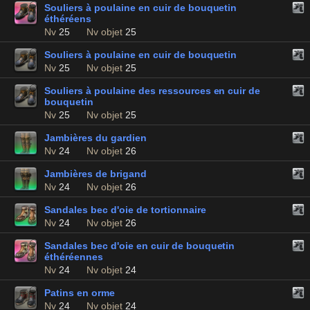
Souliers à poulaine en cuir de bouquetin
éthéréens
Nv
25
Nv objet
25
Souliers à poulaine en cuir de bouquetin
Nv
25
Nv objet
25
Souliers à poulaine des ressources en cuir de
bouquetin
Nv
25
Nv objet
25
Jambières du gardien
Nv
24
Nv objet
26
Jambières de brigand
Nv
24
Nv objet
26
Sandales bec d'oie de tortionnaire
Nv
24
Nv objet
26
Sandales bec d'oie en cuir de bouquetin
éthéréennes
Nv
24
Nv objet
24
Patins en orme
Nv
24
Nv objet
24