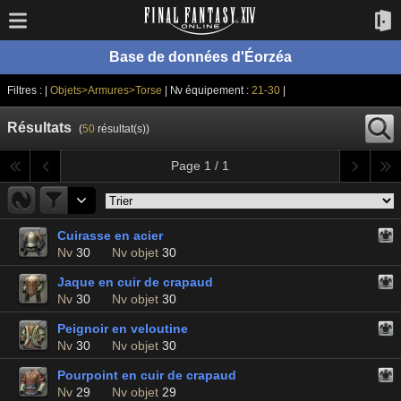
Base de données d'Éorzéa
Filtres : |
Objets>Armures>Torse
| Nv équipement :
21-30
|
Résultats
(
50
résultat(s))
Page 1 / 1
Cuirasse en acier
Nv
30
Nv objet
30
Jaque en cuir de crapaud
Nv
30
Nv objet
30
Peignoir en veloutine
Nv
30
Nv objet
30
Pourpoint en cuir de crapaud
Nv
29
Nv objet
29