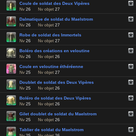
Coule de soldat des Deux Vipères
Nv
26
Nv objet
27
Dalmatique de soldat du Maelstrom
Nv
26
Nv objet
27
Robe de soldat des Immortels
Nv
26
Nv objet
27
Boléro des créations en veloutine
Nv
26
Nv objet
26
Coule en veloutine éthéréenne
Nv
25
Nv objet
27
Doublet de soldat des Deux Vipères
Nv
25
Nv objet
26
Boléro de soldat des Deux Vipères
Nv
25
Nv objet
26
Gilet doublet de soldat du Maelstrom
Nv
25
Nv objet
26
Tablier de soldat du Maelstrom
Nv
25
Nv objet
26