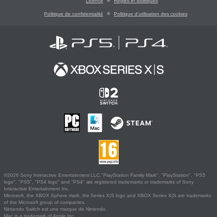
Licence
Règles et politiques
Politique de confidentialité
Politique d'utilisation des cookies
©2026 Sony Interactive Entertainment LLC."PlayStation Family Mark", "PlayStation", "PS5
logo", "PS5", "PS4 logo" and "PS4" are registered trademarks or trademarks of Sony
Interactive Entertainment Inc.
Microsoft, the XBOX Sphere mark, the Series X|S logo and XBOX Series X|S are trademarks
of the Microsoft group of companies.
Nintendo Switch est une marque de Nintendo.
Mac is a trademark of Apple Inc.