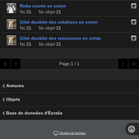
Robe courte en coton
Nv
21
Nv objet
21
Gilet doublet des créations en coton
Nv
21
Nv objet
21
Gilet doublet des ressources en coton
Nv
21
Nv objet
21
Page 1 / 1
Armures
Objets
Base de données d'Éorzéa
Version de bureau