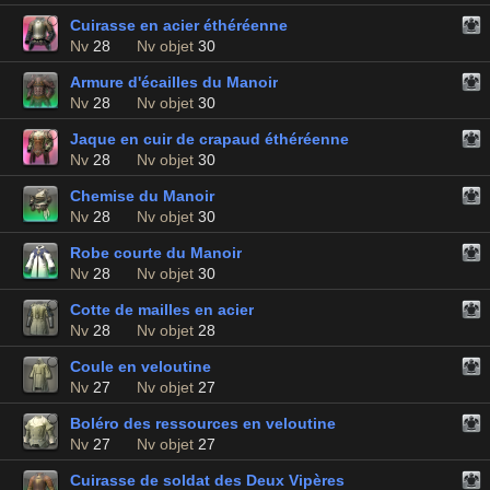
Cuirasse en acier éthéréenne
Nv
28
Nv objet
30
Armure d'écailles du Manoir
Nv
28
Nv objet
30
Jaque en cuir de crapaud éthéréenne
Nv
28
Nv objet
30
Chemise du Manoir
Nv
28
Nv objet
30
Robe courte du Manoir
Nv
28
Nv objet
30
Cotte de mailles en acier
Nv
28
Nv objet
28
Coule en veloutine
Nv
27
Nv objet
27
Boléro des ressources en veloutine
Nv
27
Nv objet
27
Cuirasse de soldat des Deux Vipères