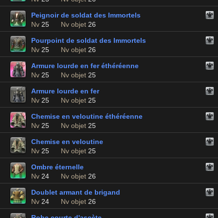
Peignoir de soldat des Immortels
Nv
25
Nv objet
26
Pourpoint de soldat des Immortels
Nv
25
Nv objet
26
Armure lourde en fer éthéréenne
Nv
25
Nv objet
25
Armure lourde en fer
Nv
25
Nv objet
25
Chemise en veloutine éthéréenne
Nv
25
Nv objet
25
Chemise en veloutine
Nv
25
Nv objet
25
Ombre éternelle
Nv
24
Nv objet
26
Doublet armant de brigand
Nv
24
Nv objet
26
Robe courte d'ascète