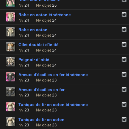
Nv
24
Nv objet
26
Robe en coton éthéréenne
Nv
24
Nv objet
24
Robe en coton
Nv
24
Nv objet
24
Gilet doublet d'initié
Nv
24
Nv objet
24
Peignoir d'initié
Nv
24
Nv objet
24
Armure d'écailles en fer éthéréenne
Nv
23
Nv objet
23
Armure d'écailles en fer
Nv
23
Nv objet
23
Tunique de tir en coton éthéréenne
Nv
23
Nv objet
23
Tunique de tir en coton
Nv
23
Nv objet
23