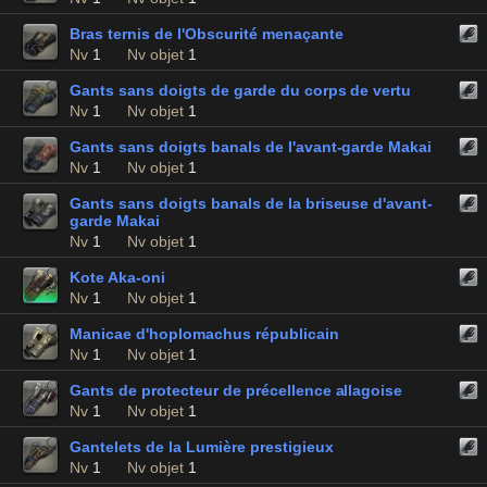
Bras ternis de l'Obscurité menaçante
Nv
1
Nv objet
1
Gants sans doigts de garde du corps de vertu
Nv
1
Nv objet
1
Gants sans doigts banals de l'avant-garde Makai
Nv
1
Nv objet
1
Gants sans doigts banals de la briseuse d'avant-
garde Makai
Nv
1
Nv objet
1
Kote Aka-oni
Nv
1
Nv objet
1
Manicae d'hoplomachus républicain
Nv
1
Nv objet
1
Gants de protecteur de précellence allagoise
Nv
1
Nv objet
1
Gantelets de la Lumière prestigieux
Nv
1
Nv objet
1