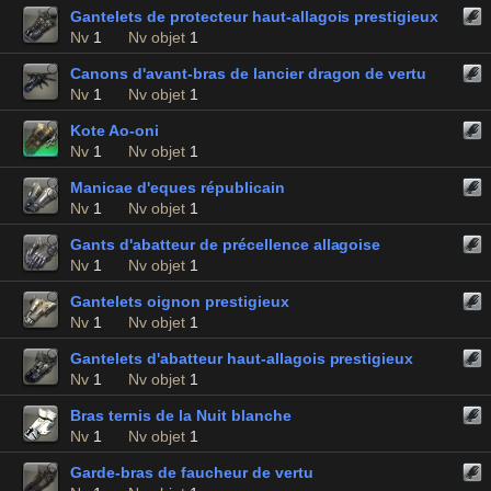
Gantelets de protecteur haut-allagois prestigieux
Nv
1
Nv objet
1
Canons d'avant-bras de lancier dragon de vertu
Nv
1
Nv objet
1
Kote Ao-oni
Nv
1
Nv objet
1
Manicae d'eques républicain
Nv
1
Nv objet
1
Gants d'abatteur de précellence allagoise
Nv
1
Nv objet
1
Gantelets oignon prestigieux
Nv
1
Nv objet
1
Gantelets d'abatteur haut-allagois prestigieux
Nv
1
Nv objet
1
Bras ternis de la Nuit blanche
Nv
1
Nv objet
1
Garde-bras de faucheur de vertu