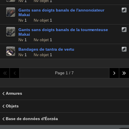
Nv
1
Nv objet
1
Gants sans doigts banals de l'annonciateur
Makai
Nv
1
Nv objet
1
Gants sans doigts banals de la tourmenteuse
Makai
Nv
1
Nv objet
1
Bandages de tantra de vertu
Nv
1
Nv objet
1
Page 1 / 7
Armures
Objets
Base de données d'Éorzéa