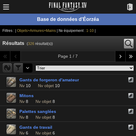
Base de données d'Éorzéa
Filtres : |
Objets>Armures>Mains
| Nv équipement :
1-10
|
Résultats
(
326
résultat(s))
Page 1 / 7
Gants de forgeron d'amateur
Nv
10
Nv objet
10
Mitons
Nv
8
Nv objet
8
Palettes sanglées
Nv
8
Nv objet
8
Gants de travail
Nv
6
Nv objet
6