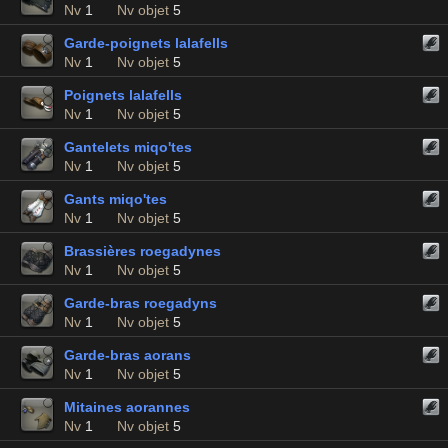
Nv
1
Nv objet
5
Garde-poignets lalafells
Nv
1
Nv objet
5
Poignets lalafells
Nv
1
Nv objet
5
Gantelets miqo'tes
Nv
1
Nv objet
5
Gants miqo'tes
Nv
1
Nv objet
5
Brassières roegadynes
Nv
1
Nv objet
5
Garde-bras roegadyns
Nv
1
Nv objet
5
Garde-bras aorans
Nv
1
Nv objet
5
Mitaines aorannes
Nv
1
Nv objet
5