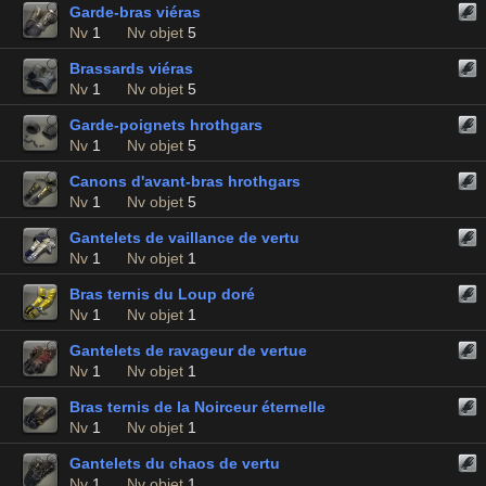
Garde-bras viéras
Nv
1
Nv objet
5
Brassards viéras
Nv
1
Nv objet
5
Garde-poignets hrothgars
Nv
1
Nv objet
5
Canons d'avant-bras hrothgars
Nv
1
Nv objet
5
Gantelets de vaillance de vertu
Nv
1
Nv objet
1
Bras ternis du Loup doré
Nv
1
Nv objet
1
Gantelets de ravageur de vertue
Nv
1
Nv objet
1
Bras ternis de la Noirceur éternelle
Nv
1
Nv objet
1
Gantelets du chaos de vertu
Nv
1
Nv objet
1