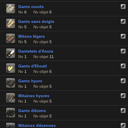
Gants courts
Nv
6
Nv objet
6
Gants sans doigts
Nv
5
Nv objet
5
Mitons légers
Nv
5
Nv objet
5
Gantelets d'Asura
Nv
1
Nv objet
11
Gants d'Ehcatl
Nv
1
Nv objet
6
Gants hyurs
Nv
1
Nv objet
5
Mitaines hyures
Nv
1
Nv objet
5
Gants élézens
Nv
1
Nv objet
5
Mitaines élézennes