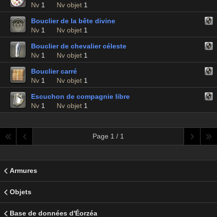
Nv
1
Nv objet
1
Bouclier de la bête divine
Nv
1
Nv objet
1
Bouclier de chevalier céleste
Nv
1
Nv objet
1
Bouclier carré
Nv
1
Nv objet
1
Escuchon de compagnie libre
Nv
1
Nv objet
1
Page 1 / 1
Armures
Objets
Base de données d'Éorzéa