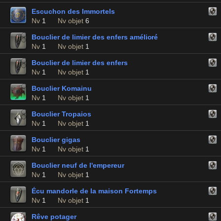
Escuchon des Immortels
Nv
1
Nv objet
6
Bouclier de limier des enfers amélioré
Nv
1
Nv objet
1
Bouclier de limier des enfers
Nv
1
Nv objet
1
Bouclier Komainu
Nv
1
Nv objet
1
Bouclier Tropaios
Nv
1
Nv objet
1
Bouclier gigas
Nv
1
Nv objet
1
Bouclier neuf de l'empereur
Nv
1
Nv objet
1
Écu mandorle de la maison Fortemps
Nv
1
Nv objet
1
Rêve potager