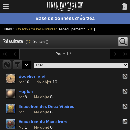
Base de données d'Éorzéa
Filtres : |
Objets>Armures>Bouclier
| Nv équipement :
1-10
|
Résultats
(
17
résultat(s))
Page 1 / 1
Bouclier rond
Nv
10
Nv objet
10
Hoplon
Nv
8
Nv objet
8
Escuchon des Deux Vipères
Nv
1
Nv objet
6
Escuchon du Maelstrom
Nv
1
Nv objet
6