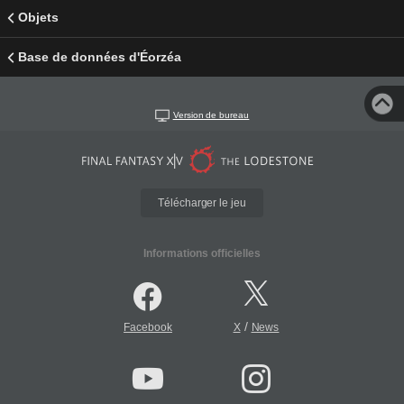
Objets
Base de données d'Éorzéa
Version de bureau
Télécharger le jeu
Informations officielles
/
Facebook
X
News