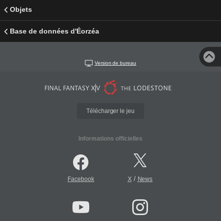
Objets
Base de données d'Éorzéa
Version de bureau
Télécharger le jeu
Informations officielles
/
Facebook
X
News